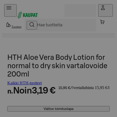
Hyppää sisältöön
Tuotteet
HTH Aloe Vera Body Lotion for
normal to dry skin vartalovoide
200ml
Kaikki HTH-tuotteet
vertailuhinta 15,95 €/l
Noin
3,19 €
15,95 €/l
n.
Valitse toimitustapa