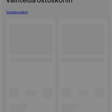
Vaihtelua ostoskoriin
Vartalovoiteet
Ohita listaus