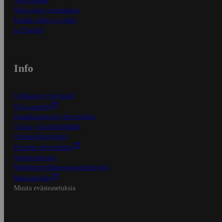
Näin maksat
Näin tilaat ja muokkaat
Kaikki ohjeet ja vinkit
In English
Info
S-Business yrityksille
Oiva-raportit
Osuuskauppojen yhteystiedot
Tilaus- ja toimitusehdot
Tietosuojakäytäntö
Palvelun käyttöehdot
Saavutettavuus
Mobiilisovelluksen saavutettavuus
Mainostajalle
Muuta evästeasetuksia