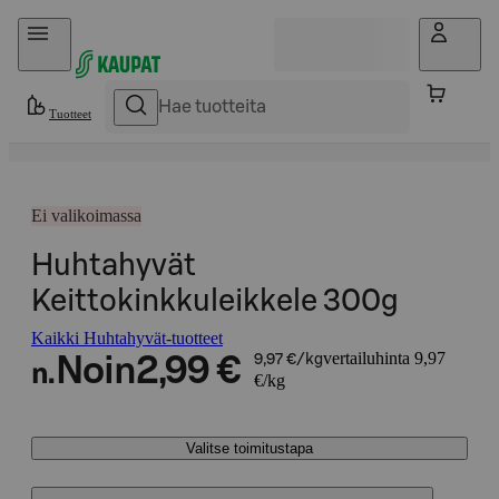
Hyppää sisältöön
Tuotteet
Ei valikoimassa
Huhtahyvät
Keittokinkkuleikkele 300g
Kaikki Huhtahyvät-tuotteet
vertailuhinta 9,97
Noin
2,99 €
9,97 €/kg
n.
€/kg
Valitse toimitustapa