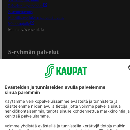
Palvelun käyttöehdot
Saavutettavuus
Mobiilisovelluksen saavutettavuus
Mainostajalle
Muuta evästeasetuksia
S-ryhmän palvelut
S-ryhmä
Asiakasomistajuus
Yhteishyvä Ruoka -sovellus
S-ostoslista -sovellus
Prisma.fi
Sokos.fi
S-Pankki
Yhteishyvä
Sokos Hotels
Raflaamo