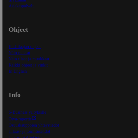
Asiakaspalvelu
Ohjeet
Ensitilaajan ohjeet
Näin maksat
Näin tilaat ja muokkaat
Kaikki ohjeet ja vinkit
In English
Info
S-Business yrityksille
Oiva-raportit
Osuuskauppojen yhteystiedot
Tilaus- ja toimitusehdot
Tietosuojakäytäntö