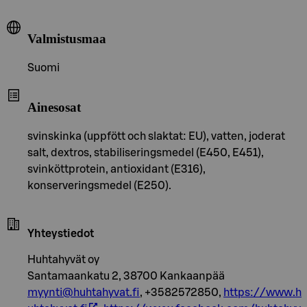
Valmistusmaa
Suomi
Ainesosat
svinskinka (uppfött och slaktat: EU), vatten, joderat
salt, dextros, stabiliseringsmedel (E450, E451),
svinköttprotein, antioxidant (E316),
konserveringsmedel (E250).
Yhteystiedot
Huhtahyvät oy
Santamaankatu 2, 38700 Kankaanpää
myynti@huhtahyvat.fi
, +3582572850,
https://www.h