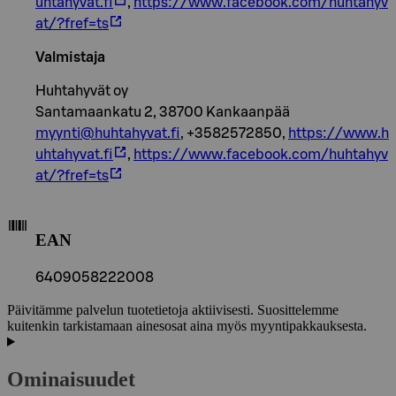
uhtahyvat.fi
,
https://www.facebook.com/huhtahyv
at/?fref=ts
Valmistaja
Huhtahyvät oy
Santamaankatu 2, 38700 Kankaanpää
myynti@huhtahyvat.fi
, +3582572850,
https://www.h
uhtahyvat.fi
,
https://www.facebook.com/huhtahyv
at/?fref=ts
EAN
6409058222008
Päivitämme palvelun tuotetietoja aktiivisesti. Suosittelemme
kuitenkin tarkistamaan ainesosat aina myös myyntipakkauksesta.
Ominaisuudet