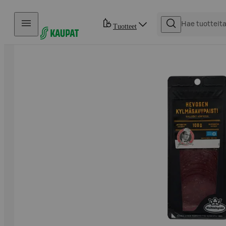
Hyppää sisältöön
Tuotteet