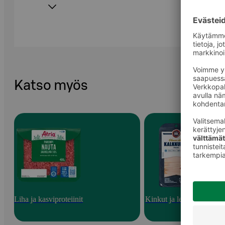
Katso myös
Liha ja kasviproteiinit
Kinkut ja leikkeleet