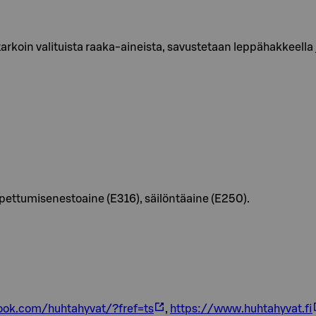
rkoin valituista raaka-aineista, savustetaan leppähakkeella 
apettumisenestoaine (E316), säilöntäaine (E250).
ok.com/huhtahyvat/?fref=ts
,
https://www.huhtahyvat.fi