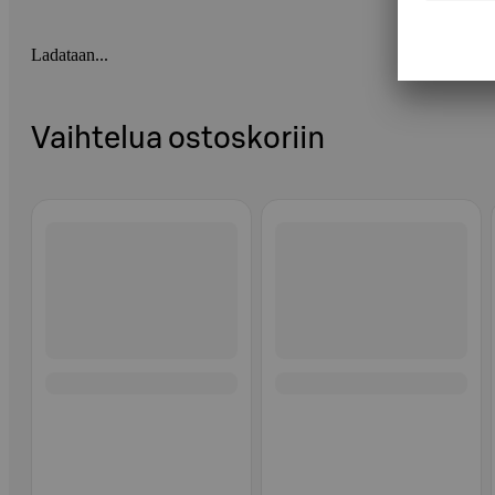
Ladataan...
Vaihtelua ostoskoriin
Ohita listaus