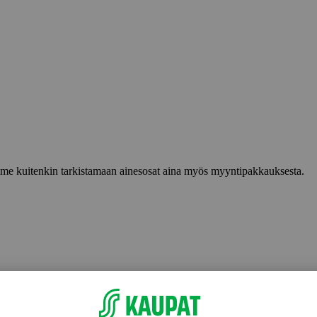
lemme kuitenkin tarkistamaan ainesosat aina myös myyntipakkauksesta.