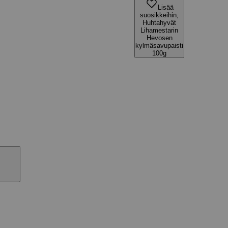
Lisää
suosikkeihin,
Huhtahyvät
Lihamestarin
Hevosen
kylmäsavupaisti
100g