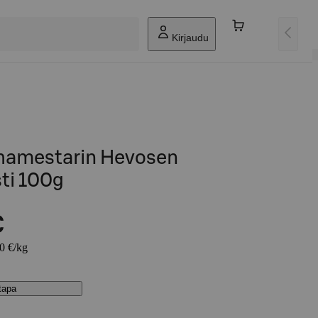
Kirjaudu
hamestarin Hevosen
ti 100g
€
80 €/kg
stapa