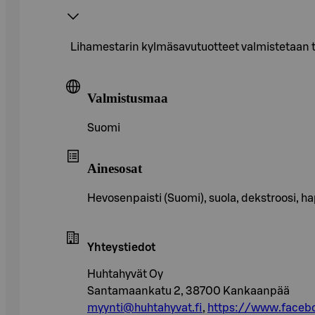
Lihamestarin kylmäsavutuotteet valmistetaan ta
Valmistusmaa
Suomi
Ainesosat
Hevosenpaisti (Suomi), suola, dekstroosi, h
Yhteystiedot
Huhtahyvät Oy
Santamaankatu 2, 38700 Kankaanpää
myynti@huhtahyvat.fi
,
https://www.facebo