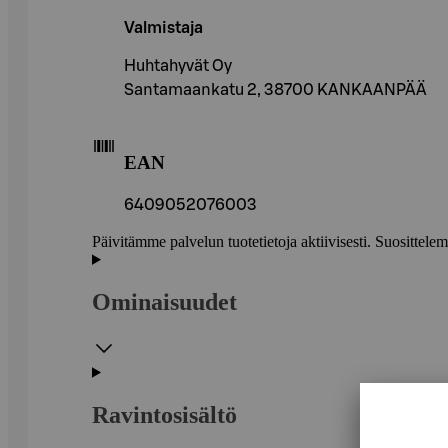
Valmistaja
Huhtahyvät Oy
Santamaankatu 2, 38700 KANKAANPÄÄ
EAN
6409052076003
Päivitämme palvelun tuotetietoja aktiivisesti. Suositte
Ominaisuudet
Ravintosisältö