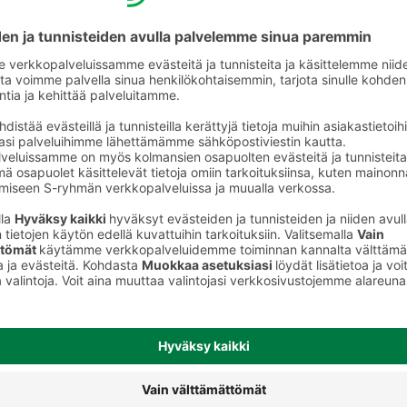
Kokolihaleikkeet