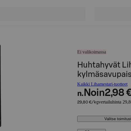
Ei valikoimassa
Huhtahyvät Li
kylmäsavupais
Kaikki Lihamestari-tuotteet
Noin
2,98 
n.
vertailuhinta 29,
29,80 €/kg
Valitse toimitu