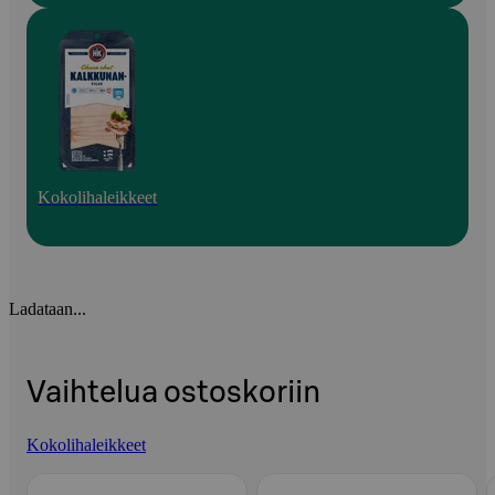
Kokolihaleikkeet
Ladataan...
Vaihtelua ostoskoriin
Kokolihaleikkeet
Ohita listaus