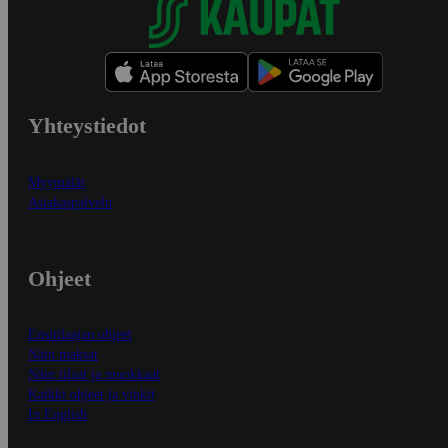
Yhteystiedot
Myymälät
Asiakaspalvelu
Ohjeet
Ensitilaajan ohjeet
Näin maksat
Näin tilaat ja muokkaat
Kaikki ohjeet ja vinkit
In English