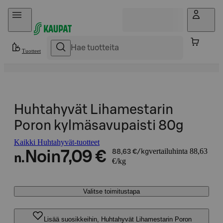
Hyppää sisältöön
Tuotteet
Huhtahyvät Lihamestarin
Poron kylmäsavupaisti 80g
Kaikki Huhtahyvät-tuotteet
vertailuhinta 88,63
Noin
7,09 €
88,63 €/kg
n.
€/kg
Valitse toimitustapa
Lisää suosikkeihin, Huhtahyvät Lihamestarin Poron