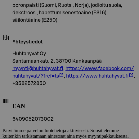
poronpaisti (Suomi, Ruotsi, Norja), jodioitu suola,
dekstroosi, hapettumisenestoaine (E316),
säilöntäaine (E250).
Yhteystiedot
Huhtahyvät Oy
Santamaankatu 2, 38700 Kankaanpää
myynti@huhtahyvat.fi
,
https://www.facebook.com/
huhtahyvat/?fref=ts
,
https://www.huhtahyvat.fi
,
+3582572850
EAN
6409052073002
Päivitämme palvelun tuotetietoja aktiivisesti. Suosittelemme
kuitenkin tarkistamaan ainesosat aina myös myyntipakkauksesta.