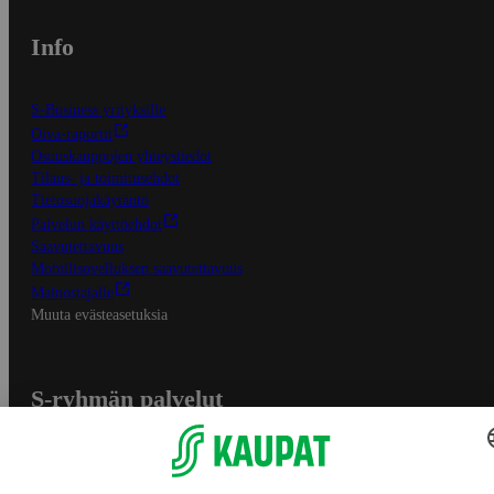
Info
S-Business yrityksille
Oiva-raportit
Osuuskauppojen yhteystiedot
Tilaus- ja toimitusehdot
Tietosuojakäytäntö
Palvelun käyttöehdot
Saavutettavuus
Mobiilisovelluksen saavutettavuus
Mainostajalle
Muuta evästeasetuksia
S-ryhmän palvelut
S-ryhmä
Asiakasomistajuus