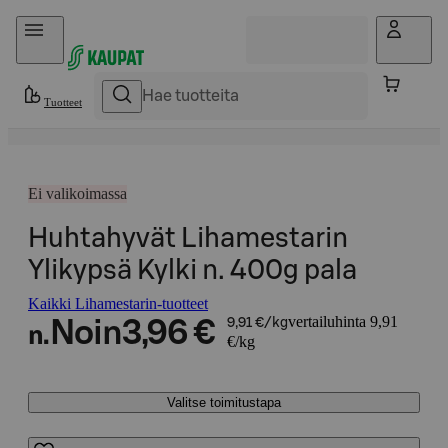
Hyppää sisältöön
Tuotteet
Ei valikoimassa
Huhtahyvät Lihamestarin
Ylikypsä Kylki n. 400g pala
Kaikki Lihamestarin-tuotteet
vertailuhinta 9,91
Noin
3,96 €
9,91 €/kg
n.
€/kg
Valitse toimitustapa