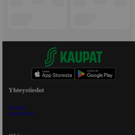
Yhteystiedot
Myymälät
Asiakaspalvelu