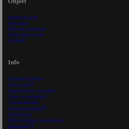
Ohjeet
Ensitilaajan ohjeet
Näin maksat
Näin tilaat ja muokkaat
Kaikki ohjeet ja vinkit
In English
Info
S-Business yrityksille
Oiva-raportit
Osuuskauppojen yhteystiedot
Tilaus- ja toimitusehdot
Tietosuojakäytäntö
Palvelun käyttöehdot
Saavutettavuus
Mobiilisovelluksen saavutettavuus
Mainostajalle