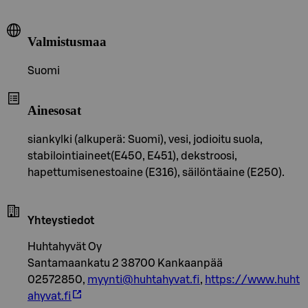
Valmistusmaa
Suomi
Ainesosat
siankylki (alkuperä: Suomi), vesi, jodioitu suola,
stabilointiaineet(E450, E451), dekstroosi,
hapettumisenestoaine (E316), säilöntäaine (E250).
Yhteystiedot
Huhtahyvät Oy
Santamaankatu 2 38700 Kankaanpää
02572850,
myynti@huhtahyvat.fi
,
https://www.huht
ahyvat.fi