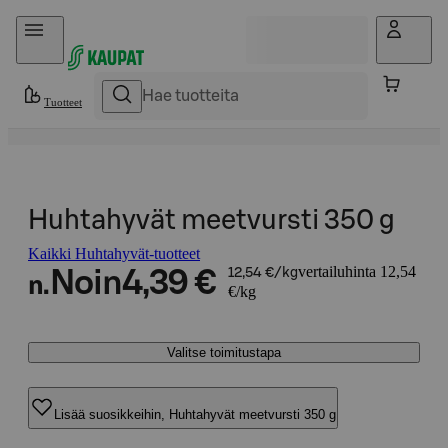
Hyppää sisältöön
Tuotteet
Huhtahyvät meetvursti 350 g
Kaikki Huhtahyvät-tuotteet
vertailuhinta 12,54
Noin
4,39 €
12,54 €/kg
n.
€/kg
Valitse toimitustapa
Lisää suosikkeihin, Huhtahyvät meetvursti 350 g