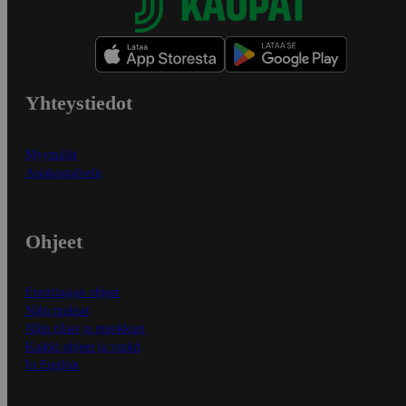
Yhteystiedot
Myymälät
Asiakaspalvelu
Ohjeet
Ensitilaajan ohjeet
Näin maksat
Näin tilaat ja muokkaat
Kaikki ohjeet ja vinkit
In English