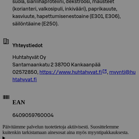
suola, sianlihaproteiini, dekstroosi, mausteet
(korianteri, valkosipuli, inkivääri), paprikauute,
kasviuute, hapettumisenestoaine (E301, E306),
säilöntäaine (E250).
Yhteystiedot
Huhtahyvät Oy
Santamaankatu 2 38700 Kankaanpää
02572850,
https://www.huhtahyvat.fi
,
myynti@hu
htahyvat.fi
EAN
6409059760004
Päivitämme palvelun tuotetietoja aktiivisesti. Suosittelemme
kuitenkin tarkistamaan ainesosat aina myös myyntipakkauksesta.