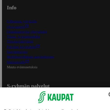
Info
S-Business yrityksille
Oiva-raportit
Osuuskauppojen yhteystiedot
Tilaus- ja toimitusehdot
Tietosuojakäytäntö
Palvelun käyttöehdot
Saavutettavuus
Mobiilisovelluksen saavutettavuus
Mainostajalle
Muuta evästeasetuksia
S-ryhmän palvelut
S-ryhmä
Asiakasomistajuus