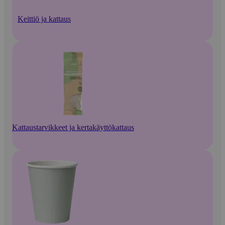
Keittiö ja kattaus
Kattaustarvikkeet ja kertakäyttökattaus