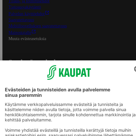
Tilaus- ja toimitusehdot
Tietosuojakäytäntö
Palvelun käyttöehdot
Saavutettavuus
Mobiilisovelluksen saavutettavuus
Mainostajalle
Muuta evästeasetuksia
S-ryhmän palvelut
S-ryhmä
Asiakasomistajuus
Yhteishyvä Ruoka -sovellus
S-ostoslista -sovellus
Prisma.fi
Sokos.fi
S-Pankki
Yhteishyvä
Sokos Hotels