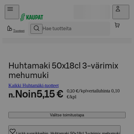
Hyppää sisältöön
Tuotteet
Huhtamaki 50x18cl 3-värimix
mehumuki
Kaikki Huhtamäki-tuotteet
vertailuhinta 0,10
Noin
5,15 €
0,10 €/kpl
n.
€/kpl
Valitse toimitustapa
Lisää suosikkeihin, Huhtamaki 50x18cl 3-värimix mehumuki