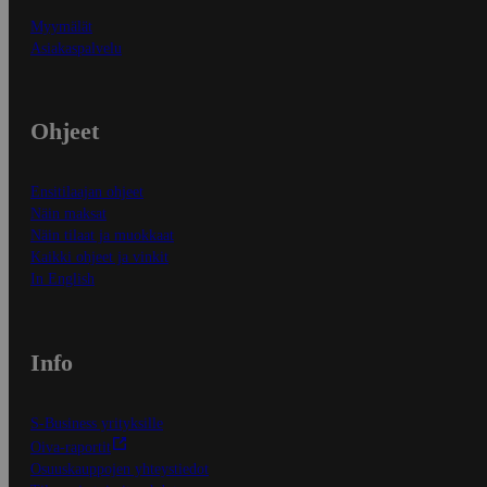
Myymälät
Asiakaspalvelu
Ohjeet
Ensitilaajan ohjeet
Näin maksat
Näin tilaat ja muokkaat
Kaikki ohjeet ja vinkit
In English
Info
S-Business yrityksille
Oiva-raportit
Osuuskauppojen yhteystiedot