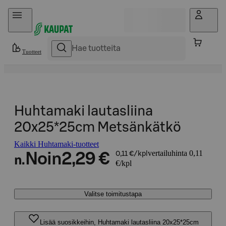
Hyppää sisältöön
Tuotteet
Huhtamaki lautasliina
20x25*25cm Metsänkätkö
Kaikki Huhtamaki-tuotteet
vertailuhinta 0,11
Noin
2,29 €
0,11 €/kpl
n.
€/kpl
Valitse toimitustapa
Lisää suosikkeihin, Huhtamaki lautasliina 20x25*25cm