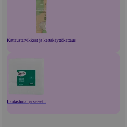
Kattaustarvikkeet ja kertakäyttökattaus
Lautasliinat ja servetit