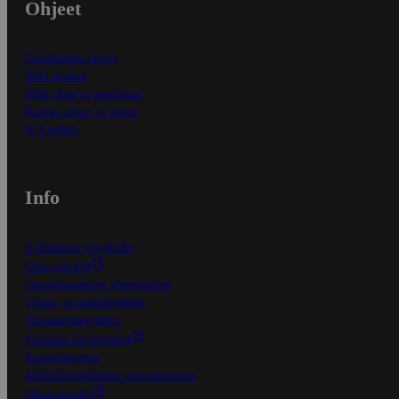
Ohjeet
Ensitilaajan ohjeet
Näin maksat
Näin tilaat ja muokkaat
Kaikki ohjeet ja vinkit
In English
Info
S-Business yrityksille
Oiva-raportit
Osuuskauppojen yhteystiedot
Tilaus- ja toimitusehdot
Tietosuojakäytäntö
Palvelun käyttöehdot
Saavutettavuus
Mobiilisovelluksen saavutettavuus
Mainostajalle