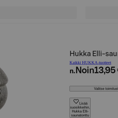
Hukka Elli-sa
Kaikki HUKKA-tuotteet
Noin
13,95
n.
Valitse toimitu
Lisää
suosikkeihin,
Hukka Elli-
saunatonttu