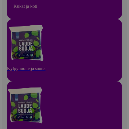
Kukat ja koti
Kylpyhuone ja sauna