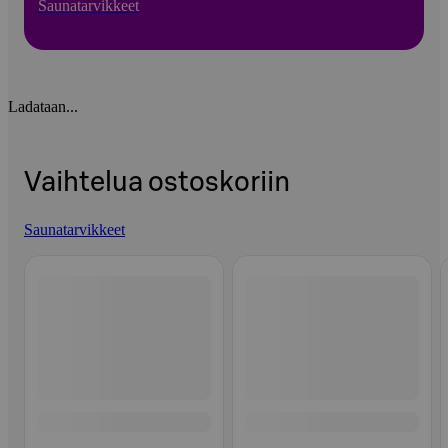
Saunatarvikkeet
Ladataan...
Vaihtelua ostoskoriin
Saunatarvikkeet
Ohita listaus