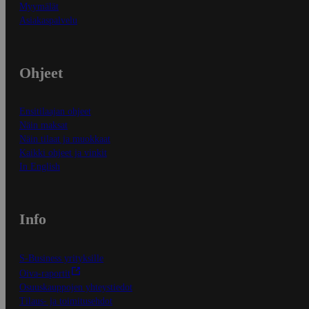
Myymälät
Asiakaspalvelu
Ohjeet
Ensitilaajan ohjeet
Näin maksat
Näin tilaat ja muokkaat
Kaikki ohjeet ja vinkit
In English
Info
S-Business yrityksille
Oiva-raportit
Osuuskauppojen yhteystiedot
Tilaus- ja toimitusehdot