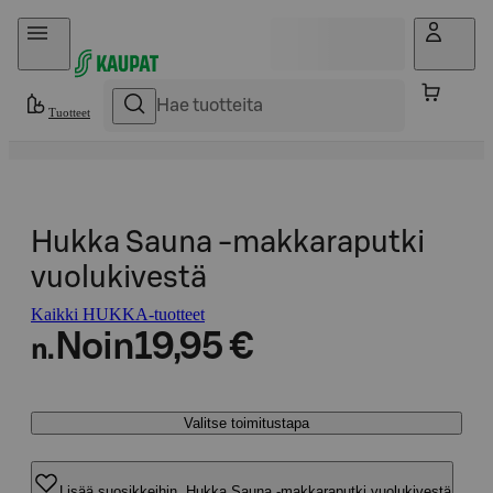
Hyppää sisältöön
Tuotteet
Hukka Sauna -makkaraputki
vuolukivestä
Kaikki HUKKA-tuotteet
Noin
19,95 €
n.
Valitse toimitustapa
Lisää suosikkeihin, Hukka Sauna -makkaraputki vuolukivestä