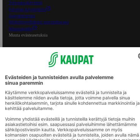
Tietosuojakäytäntö
Palvelun käyttöehdot
Saavutettavuus
Mobiilisovelluksen saavutettavuus
Mainostajalle
Muuta evästeasetuksia
S-ryhmän palvelut
S-ryhmä
Asiakasomistajuus
Yhteishyvä Ruoka -sovellus
S-ostoslista -sovellus
Prisma.fi
Sokos.fi
S-Pankki
Yhteishyvä
Sokos Hotels
Raflaamo