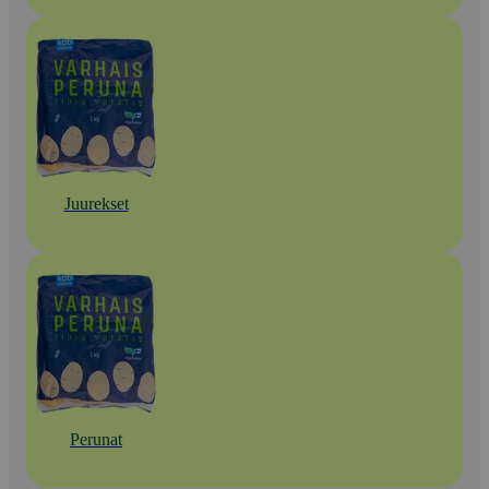
Juurekset
Perunat