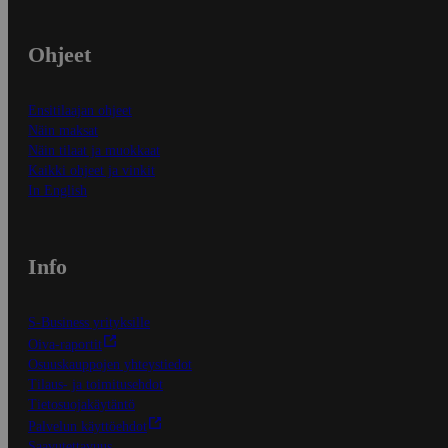
Ohjeet
Ensitilaajan ohjeet
Näin maksat
Näin tilaat ja muokkaat
Kaikki ohjeet ja vinkit
In English
Info
S-Business yrityksille
Oiva-raportit
Osuuskauppojen yhteystiedot
Tilaus- ja toimitusehdot
Tietosuojakäytäntö
Palvelun käyttöehdot
Saavutettavuus