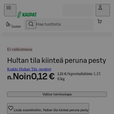
Hyppää sisältöön
Tuotteet
Ei valikoimassa
Hultan tila kiinteä peruna pesty
Kaikki Hultan Tila -tuotteet
vertailuhinta 1,15
Noin
0,12 €
1,15 €/kg
n.
€/kg
Valitse toimitustapa
Lisää suosikkeihin, Hultan tila kiinteä peruna pesty