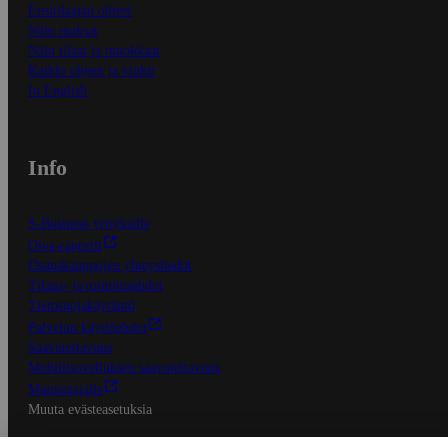
Ensitilaajan ohjeet
Näin maksat
Näin tilaat ja muokkaat
Kaikki ohjeet ja vinkit
In English
Info
S-Business yrityksille
Oiva-raportit
Osuuskauppojen yhteystiedot
Tilaus- ja toimitusehdot
Tietosuojakäytäntö
Palvelun käyttöehdot
Saavutettavuus
Mobiilisovelluksen saavutettavuus
Mainostajalle
Muuta evästeasetuksia