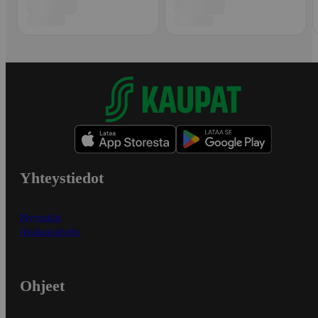
Yhteystiedot
Myymälät
Asiakaspalvelu
Ohjeet