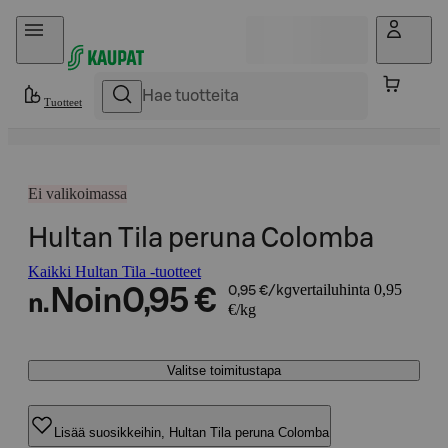
Hyppää sisältöön
Tuotteet
Ei valikoimassa
Hultan Tila peruna Colomba
Kaikki Hultan Tila -tuotteet
vertailuhinta 0,95
Noin
0,95 €
0,95 €/kg
n.
€/kg
Valitse toimitustapa
Lisää suosikkeihin, Hultan Tila peruna Colomba