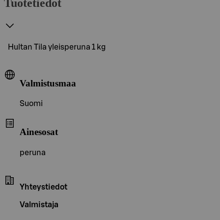
Tuotetiedot
Hultan Tila yleisperuna 1 kg
Valmistusmaa
Suomi
Ainesosat
peruna
Yhteystiedot
Valmistaja