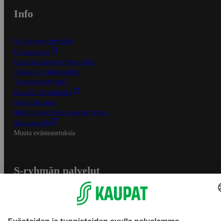
Info
S-Business yrityksille
Oiva-raportit
Osuuskauppojen yhteystiedot
Tilaus- ja toimitusehdot
Tietosuojakäytäntö
Palvelun käyttöehdot
Saavutettavuus
Mobiilisovelluksen saavutettavuus
Mainostajalle
Muuta evästeasetuksia
S-ryhmän palvelut
S-ryhmä
Asiakasomistajuus