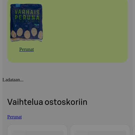
Perunat
Ladataan...
Vaihtelua ostoskoriin
Perunat
Ohita listaus