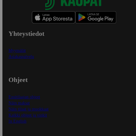
Yhteystiedot
Myymälät
Asiakaspalvelu
Ohjeet
Ensitilaajan ohjeet
Näin maksat
Näin tilaat ja muokkaat
Kaikki ohjeet ja vinkit
In English