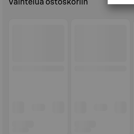
Vaihtelua ostoskoriin
Ohita listaus