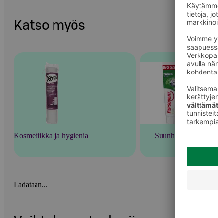
Katso myös
Kosmetiikka ja hygienia
Suunhoito
Ladataan...