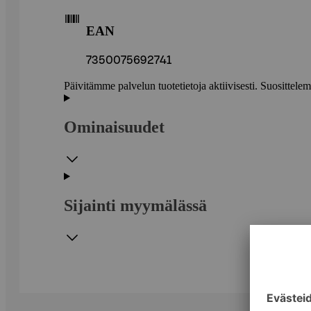
EAN
7350075692741
Päivitämme palvelun tuotetietoja aktiivisesti. Suositte
Ominaisuudet
Sijainti myymälässä