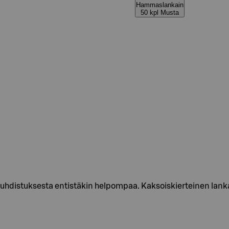
Hammaslankain
50 kpl Musta
istuksesta entistäkin helpompaa. Kaksoiskierteinen lanka 