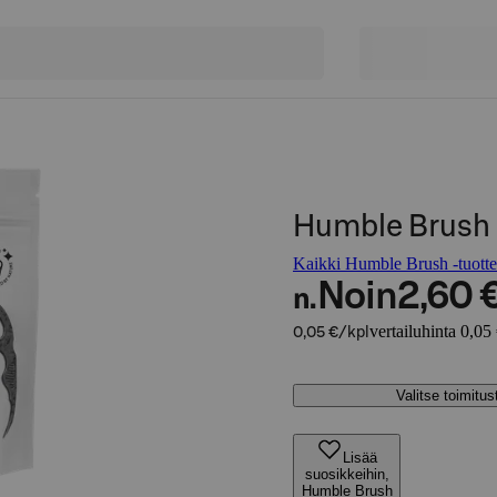
Humble Brush
Kaikki Humble Brush -tuotte
Noin
2,60 
n.
vertailuhinta 0,05
0,05 €/kpl
Valitse toimitu
Lisää
suosikkeihin,
Humble Brush