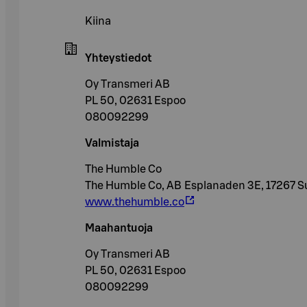
Kiina
Yhteystiedot
Oy Transmeri AB
PL 50, 02631 Espoo
080092299
Valmistaja
The Humble Co
The Humble Co, AB Esplanaden 3E, 17267 
www.thehumble.co
Maahantuoja
Oy Transmeri AB
PL 50, 02631 Espoo
080092299