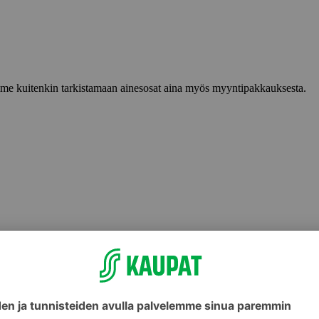
lemme kuitenkin tarkistamaan ainesosat aina myös myyntipakkauksesta.