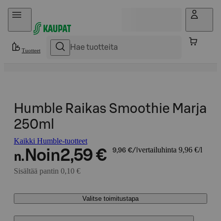
Hyppää sisältöön
Tuotteet
Humble Raikas Smoothie Marja
250ml
Kaikki Humble-tuotteet
vertailuhinta 9,96 €/l
Noin
2,59 €
9,96 €/l
n.
Sisältää pantin 0,10 €
Valitse toimitustapa