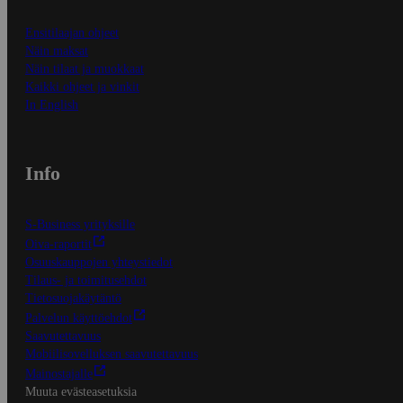
Ensitilaajan ohjeet
Näin maksat
Näin tilaat ja muokkaat
Kaikki ohjeet ja vinkit
In English
Info
S-Business yrityksille
Oiva-raportit
Osuuskauppojen yhteystiedot
Tilaus- ja toimitusehdot
Tietosuojakäytäntö
Palvelun käyttöehdot
Saavutettavuus
Mobiilisovelluksen saavutettavuus
Mainostajalle
Muuta evästeasetuksia