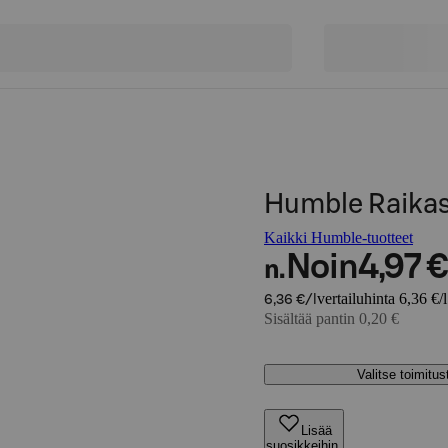
Humble Raikas
Kaikki Humble-tuotteet
Noin
4,97 €
n.
vertailuhinta 6,36 €/l
6,36 €/l
Sisältää pantin 0,20 €
Valitse toimitu
Lisää
suosikkeihin,