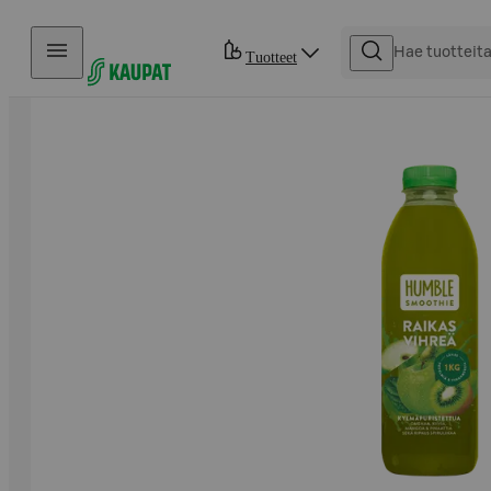
Hyppää sisältöön
Tuotteet