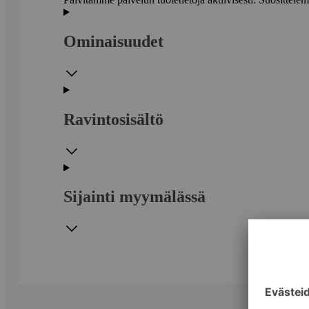
Ominaisuudet
Ravintosisältö
Sijainti myymälässä