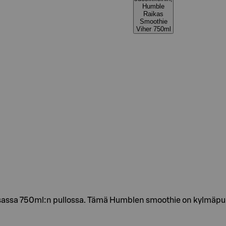
Humble
Raikas
Smoothie
Viher 750ml
ttoisassa 750ml:n pullossa. Tämä Humblen smoothie on kylmäpu