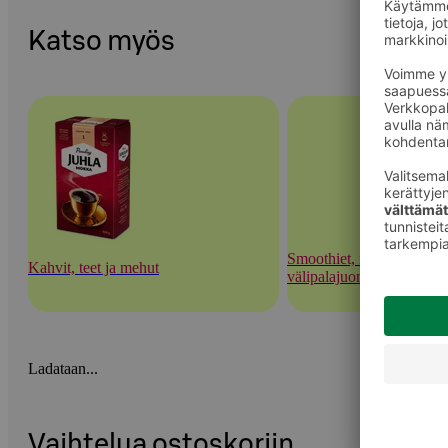
Katso myös
Smoothiet, mehushotit ja
Kahvit, teet ja mehut
välipalajuomat
Ladataan...
Vaihtelua ostoskoriin