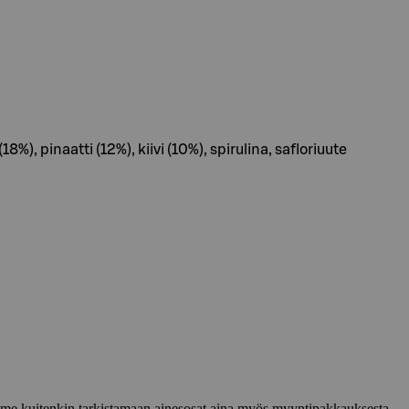
 pinaatti (12%), kiivi (10%), spirulina, safloriuute
lemme kuitenkin tarkistamaan ainesosat aina myös myyntipakkauksesta.