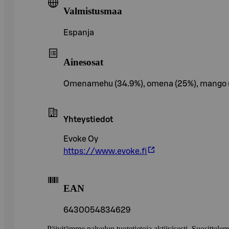
Valmistusmaa
Espanja
Ainesosat
Omenamehu (34.9%), omena (25%), mango (18%),
Yhteystiedot
Evoke Oy
https://www.evoke.fi
EAN
6430054834629
Päivitämme palvelun tuotetietoja aktiivisesti. Suositte