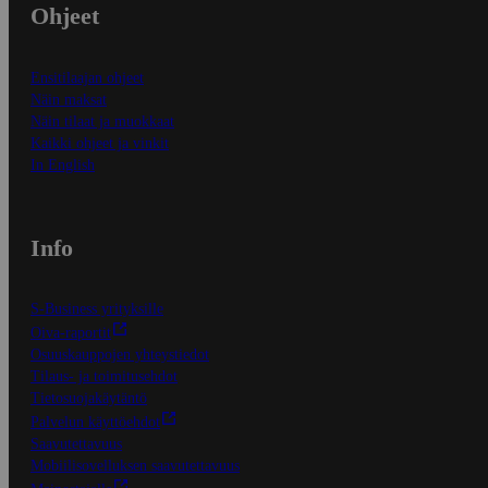
Ohjeet
Ensitilaajan ohjeet
Näin maksat
Näin tilaat ja muokkaat
Kaikki ohjeet ja vinkit
In English
Info
S-Business yrityksille
Oiva-raportit
Osuuskauppojen yhteystiedot
Tilaus- ja toimitusehdot
Tietosuojakäytäntö
Palvelun käyttöehdot
Saavutettavuus
Mobiilisovelluksen saavutettavuus