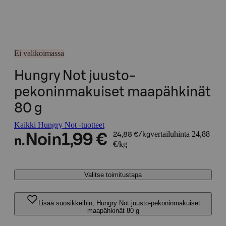
Ei valikoimassa
Hungry Not juusto-
pekoninmakuiset maapähkinät
80 g
Kaikki Hungry Not -tuotteet
vertailuhinta 24,88
Noin
1,99 €
24,88 €/kg
n.
€/kg
Valitse toimitustapa
Lisää suosikkeihin, Hungry Not juusto-pekoninmakuiset
maapähkinät 80 g