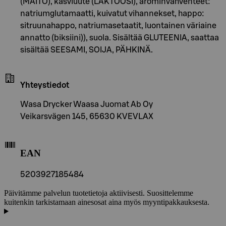
(MAITO), kasviuute (LAKTOOSI), arominvahventeet:
natriumglutamaatti, kuivatut vihannekset, happo:
sitruunahappo, natriumasetaatit, luontainen väriaine
annatto (biksiini)), suola. Sisältää GLUTEENIA, saattaa
sisältää SEESAMI, SOIJA, PÄHKINÄ.
Yhteystiedot
Wasa Drycker Waasa Juomat Ab Oy
Veikarsvägen 145, 65630 KVEVLAX
EAN
5203927185484
Päivitämme palvelun tuotetietoja aktiivisesti. Suosittelemme
kuitenkin tarkistamaan ainesosat aina myös myyntipakkauksesta.