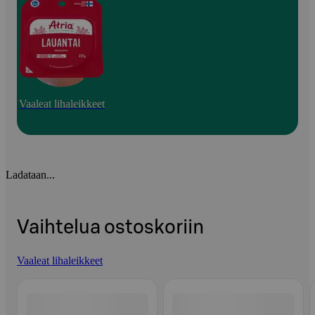
Vaaleat lihaleikkeet
Ladataan...
Vaihtelua ostoskoriin
Vaaleat lihaleikkeet
Ohita listaus