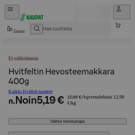
Hyppää sisältöön
Tuotteet
Ei valikoimassa
Hvitfeltin Hevosteemakkara
400g
Kaikki Hvitfelt-tuotteet
vertailuhinta 12,98
Noin
5,19 €
12,98 €/kg
n.
€/kg
Valitse toimitustapa