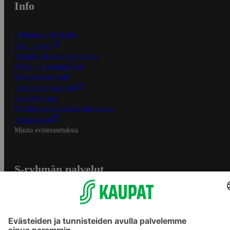
Info
S-Business yrityksille
Oiva-raportit
Osuuskauppojen yhteystiedot
Tilaus- ja toimitusehdot
Tietosuojakäytäntö
Palvelun käyttöehdot
Saavutettavuus
Mobiilisovelluksen saavutettavuus
Mainostajalle
Muuta evästeasetuksia
S-ryhmän palvelut
S-ryhmä
Asiakasomistajuus
Yhteishyvä Ruoka -sovellus