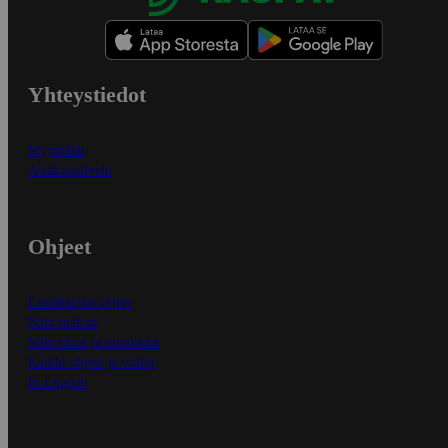
Yhteystiedot
Myymälät
Asiakaspalvelu
Ohjeet
Ensitilaajan ohjeet
Näin maksat
Näin tilaat ja muokkaat
Kaikki ohjeet ja vinkit
In English