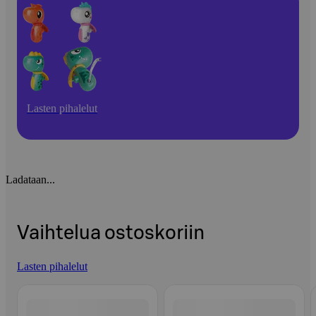
Lasten pihalelut
Ladataan...
Vaihtelua ostoskoriin
Lasten pihalelut
Ohita listaus