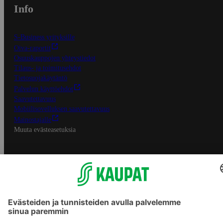
Info
S-Business yrityksille
Oiva-raportit
Osuuskauppojen yhteystiedot
Tilaus- ja toimitusehdot
Tietosuojakäytäntö
Palvelun käyttöehdot
Saavutettavuus
Mobiilisovelluksen saavutettavuus
Mainostajalle
Muuta evästeasetuksia
S-ryhmän palvelut
S-ryhmä
Asiakasomistajuus
Yhteishyvä Ruoka -sovellus