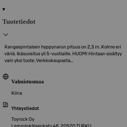
Tuotetiedot
Kangaspintaisen hyppynarun pituus on 2,3 m. Kolme eri
väriä. Ikäsuositus yli 5-vuotiaille. HUOM! Hintaan sisältyy
vain yksi tuote. Verkkokaupasta…
Valmistusmaa
Kiina
Yhteystiedot
Toyrock Oy
Lemminkäisenkatu 46, 20520 TURKU