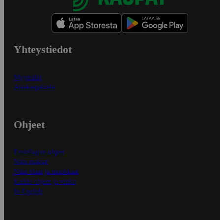
Yhteystiedot
Myymälät
Asiakaspalvelu
Ohjeet
Ensitilaajan ohjeet
Näin maksat
Näin tilaat ja muokkaat
Kaikki ohjeet ja vinkit
In English