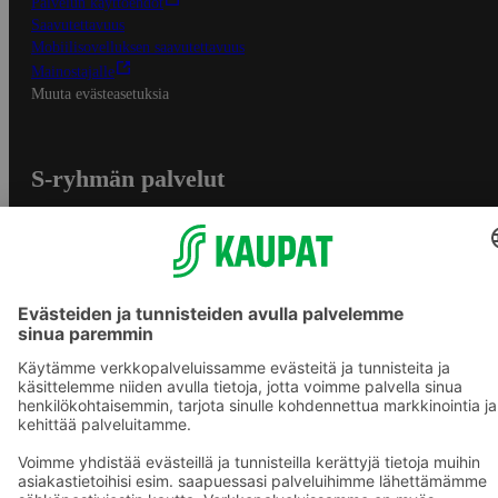
Palvelun käyttöehdot
Saavutettavuus
Mobiilisovelluksen saavutettavuus
Mainostajalle
Muuta evästeasetuksia
S-ryhmän palvelut
S-ryhmä
Asiakasomistajuus
Yhteishyvä Ruoka -sovellus
S-ostoslista -sovellus
Prisma.fi
Sokos.fi
S-Pankki
Yhteishyvä
Sokos Hotels
Raflaamo