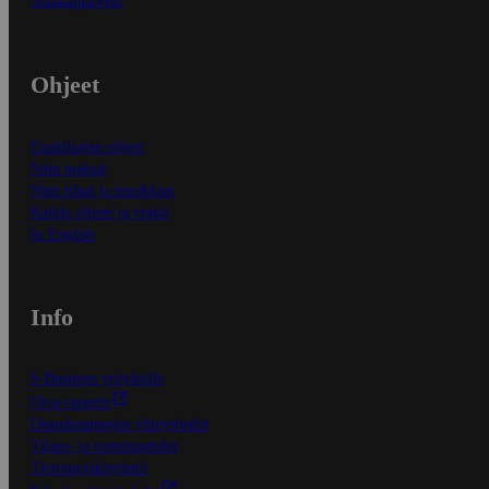
Asiakaspalvelu
Ohjeet
Ensitilaajan ohjeet
Näin maksat
Näin tilaat ja muokkaat
Kaikki ohjeet ja vinkit
In English
Info
S-Business yrityksille
Oiva-raportit
Osuuskauppojen yhteystiedot
Tilaus- ja toimitusehdot
Tietosuojakäytäntö