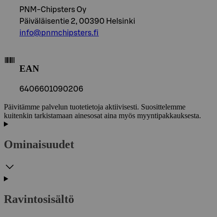
PNM-Chipsters Oy
Päiväläisentie 2, 00390 Helsinki
info@pnmchipsters.fi
EAN
6406601090206
Päivitämme palvelun tuotetietoja aktiivisesti. Suosittelemme
kuitenkin tarkistamaan ainesosat aina myös myyntipakkauksesta.
Ominaisuudet
Ravintosisältö