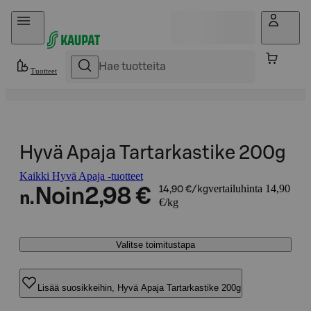
Hyppää sisältöön
Tuotteet
Hyvä Apaja Tartarkastike 200g
Kaikki Hyvä Apaja -tuotteet
vertailuhinta 14,90
Noin
2,98 €
14,90 €/kg
n.
€/kg
Valitse toimitustapa
Lisää suosikkeihin, Hyvä Apaja Tartarkastike 200g