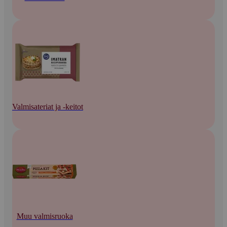
Valmisateriat ja -keitot
Muu valmisruoka