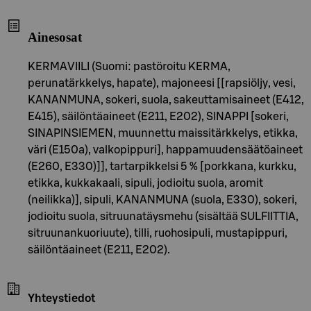
Ainesosat
KERMAVIILI (Suomi: pastöroitu KERMA,
perunatärkkelys, hapate), majoneesi [[rapsiöljy, vesi,
KANANMUNA, sokeri, suola, sakeuttamisaineet (E412,
E415), säilöntäaineet (E211, E202), SINAPPI [sokeri,
SINAPINSIEMEN, muunnettu maissitärkkelys, etikka,
väri (E150a), valkopippuri], happamuudensäätöaineet
(E260, E330)]], tartarpikkelsi 5 % [porkkana, kurkku,
etikka, kukkakaali, sipuli, jodioitu suola, aromit
(neilikka)], sipuli, KANANMUNA (suola, E330), sokeri,
jodioitu suola, sitruunatäysmehu (sisältää SULFIITTIA,
sitruunankuoriuute), tilli, ruohosipuli, mustapippuri,
säilöntäaineet (E211, E202).
Yhteystiedot