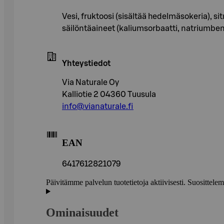
Vesi, fruktoosi (sisältää hedelmäsokeria),
säilöntäaineet (kaliumsorbaatti, natriumben
Yhteystiedot
Via Naturale Oy
Kalliotie 2 04360 Tuusula
info@vianaturale.fi
EAN
6417612821079
Päivitämme palvelun tuotetietoja aktiivisesti. Suositte
Ominaisuudet