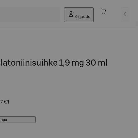
Kirjaudu
atoniinisuihke 1,9 mg 30 ml
7 €/l
stapa