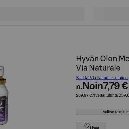
Hyvän Olon Mel
Via Naturale
Kaikki Via Naturale -tuotteet
Noin
7,79 €
n.
vertailuhinta 259,6
259,67 €/l
Valitse toimitu
Lisää