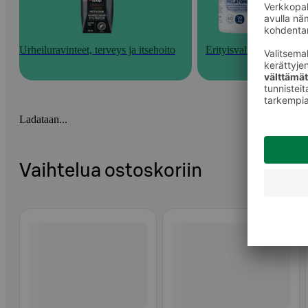
Urheiluravinteet, terveys ja itsehoito
Erityisvalmisteet
Ladataan...
Vaihtelua ostoskoriin
Ohita listaus