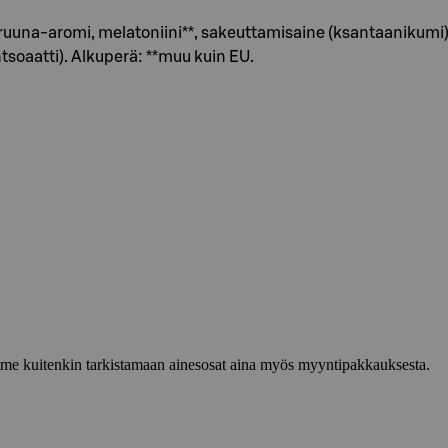
 sitruuna-aromi, melatoniini**, sakeuttamisaine (ksantaaniku
tsoaatti). Alkuperä: **muu kuin EU.
lemme kuitenkin tarkistamaan ainesosat aina myös myyntipakkauksesta.