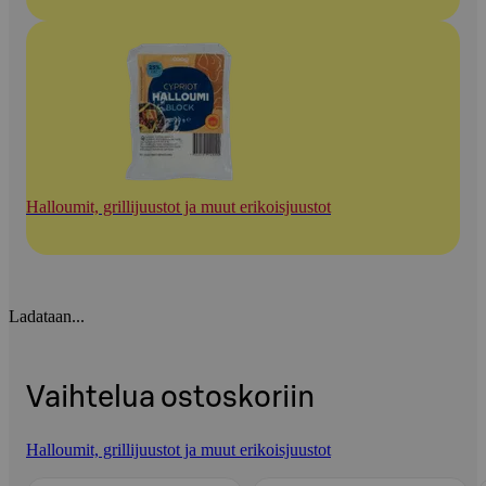
Halloumit, grillijuustot ja muut erikoisjuustot
Ladataan...
Vaihtelua ostoskoriin
Halloumit, grillijuustot ja muut erikoisjuustot
Ohita listaus