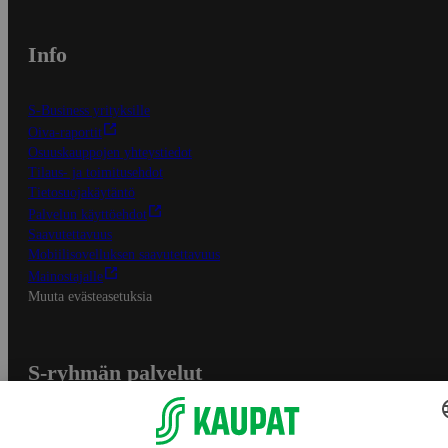
Info
S-Business yrityksille
Oiva-raportit
Osuuskauppojen yhteystiedot
Tilaus- ja toimitusehdot
Tietosuojakäytäntö
Palvelun käyttöehdot
Saavutettavuus
Mobiilisovelluksen saavutettavuus
Mainostajalle
Muuta evästeasetuksia
S-ryhmän palvelut
S-ryhmä