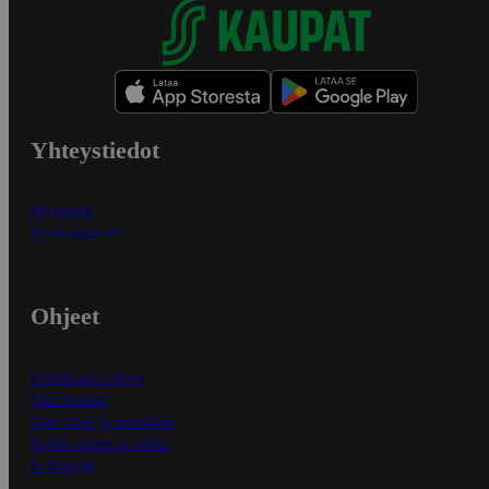
Yhteystiedot
Myymälät
Asiakaspalvelu
Ohjeet
Ensitilaajan ohjeet
Näin maksat
Näin tilaat ja muokkaat
Kaikki ohjeet ja vinkit
In English