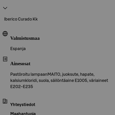
Iberico Curado Kk
Valmistusmaa
Espanja
Ainesosat
Pastöroitu lampaanMAITO, juoksute, hapate,
kalsiumkloridi, suola, säilöntäaine E1005, väriaineet
E202-E235
Yhteystiedot
Maahantuoja