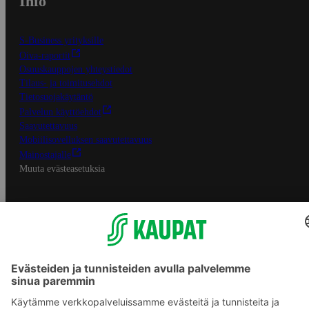
Info
S-Business yrityksille
Oiva-raportit
Osuuskauppojen yhteystiedot
Tilaus- ja toimitusehdot
Tietosuojakäytäntö
Palvelun käyttöehdot
Saavutettavuus
Mobiilisovelluksen saavutettavuus
Mainostajalle
Muuta evästeasetuksia
S-ryhmän palvelut
S-ryhmä
Asiakasomistajuus
Yhteishyvä Ruoka -sovellus
S-ostoslista -sovellus