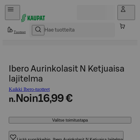
Hyppää sisältöön
Tuotteet
Ibero Aurinkolasit N Ketjuaisa
lajitelma
Kaikki Ibero-tuotteet
Noin
16,99 €
n.
Valitse toimitustapa
Lisää suosikkeihin, Ibero Aurinkolasit N Ketjuaisa lajitelma