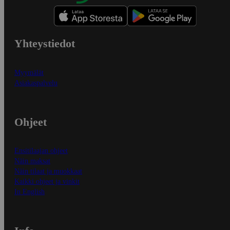
Yhteystiedot
Myymälät
Asiakaspalvelu
Ohjeet
Ensitilaajan ohjeet
Näin maksat
Näin tilaat ja muokkaat
Kaikki ohjeet ja vinkit
In English