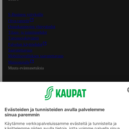
S-Business yrityksille
Oiva-raportit
Osuuskauppojen yhteystiedot
Tilaus- ja toimitusehdot
Tietosuojakäytäntö
Palvelun käyttöehdot
Saavutettavuus
Mobiilisovelluksen saavutettavuus
Mainostajalle
Muuta evästeasetuksia
S-ryhmän palvelut
S-ryhmä
Asiakasomistajuus
Yhteishyvä Ruoka -sovellus
S-ostoslista -sovellus