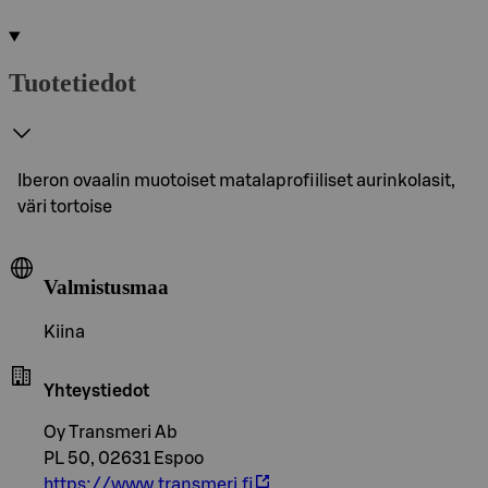
Tuotetiedot
Iberon ovaalin muotoiset matalaprofiiliset aurinkolasit,
väri tortoise
Valmistusmaa
Kiina
Yhteystiedot
Oy Transmeri Ab
PL 50, 02631 Espoo
https://www.transmeri.fi