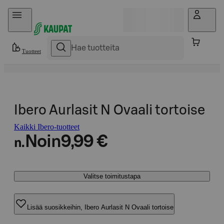
Hyppää sisältöön
Tuotteet
Ibero Aurlasit N Ovaali tortoise
Kaikki Ibero-tuotteet
Noin
9,99 €
n.
Valitse toimitustapa
Lisää suosikkeihin, Ibero Aurlasit N Ovaali tortoise