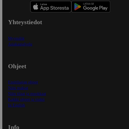
Yhteystiedot
Myymälät
Asiakaspalvelu
Ohjeet
Ensitilaajan ohjeet
Näin maksat
Näin tilaat ja muokkaat
Kaikki ohjeet ja vinkit
In English
Info