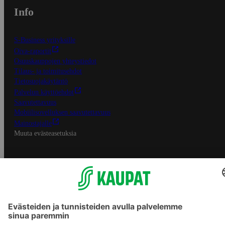
Info
S-Business yrityksille
Oiva-raportit
Osuuskauppojen yhteystiedot
Tilaus- ja toimitusehdot
Tietosuojakäytäntö
Palvelun käyttöehdot
Saavutettavuus
Mobiilisovelluksen saavutettavuus
Mainostajalle
Muuta evästeasetuksia
S-ryhmän palvelut
S-ryhmä
Asiakasomistajuus
Yhteishyvä Ruoka -sovellus