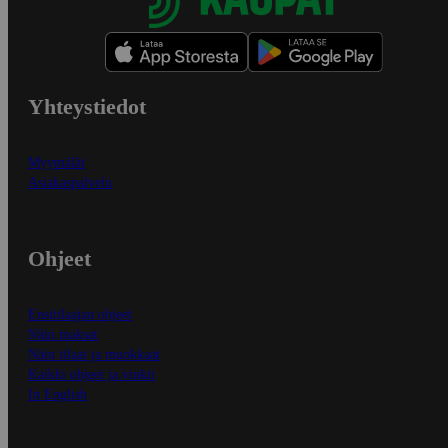
Yhteystiedot
Myymälät
Asiakaspalvelu
Ohjeet
Ensitilaajan ohjeet
Näin maksat
Näin tilaat ja muokkaat
Kaikki ohjeet ja vinkit
In English