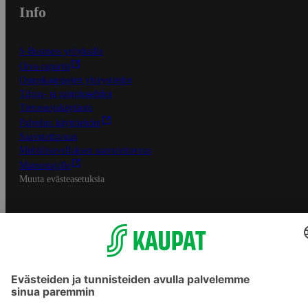
Info
S-Business yrityksille
Oiva-raportit
Osuuskauppojen yhteystiedot
Tilaus- ja toimitusehdot
Tietosuojakäytäntö
Palvelun käyttöehdot
Saavutettavuus
Mobiilisovelluksen saavutettavuus
Mainostajalle
Muuta evästeasetuksia
S-ryhmän palvelut
S-ryhmä
Asiakasomistajuus
Yhteishyvä Ruoka -sovellus