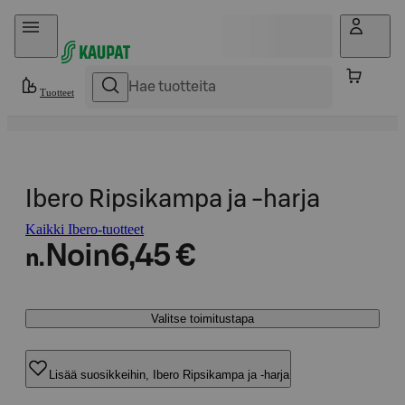
Hyppää sisältöön
Tuotteet
Ibero Ripsikampa ja -harja
Kaikki Ibero-tuotteet
Noin
6,45 €
n.
Valitse toimitustapa
Lisää suosikkeihin, Ibero Ripsikampa ja -harja