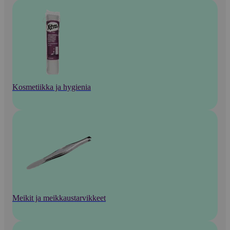
Kosmetiikka ja hygienia
Meikit ja meikkaustarvikkeet