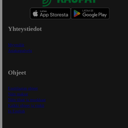
Yhteystiedot
Myymälät
Asiakaspalvelu
Ohjeet
Ensitilaajan ohjeet
Näin maksat
Näin tilaat ja muokkaat
Kaikki ohjeet ja vinkit
In English