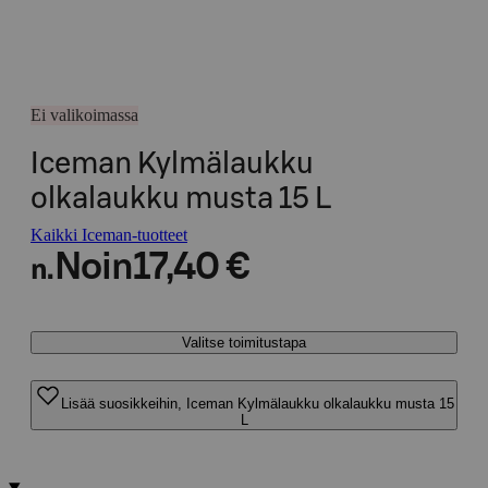
Ei valikoimassa
Iceman Kylmälaukku
olkalaukku musta 15 L
Kaikki Iceman-tuotteet
Noin
17,40 €
n.
Valitse toimitustapa
Lisää suosikkeihin, Iceman Kylmälaukku olkalaukku musta 15
L