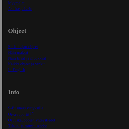
Myymälät
Asiakaspalvelu
Ohjeet
Ensitilaajan ohjeet
Näin maksat
Näin tilaat ja muokkaat
Kaikki ohjeet ja vinkit
In English
Info
S-Business yrityksille
Oiva-raportit
Osuuskauppojen yhteystiedot
Tilaus- ja toimitusehdot