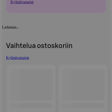
Kylmävaraajat
Ladataan...
Vaihtelua ostoskoriin
Kylmävaraajat
Ohita listaus