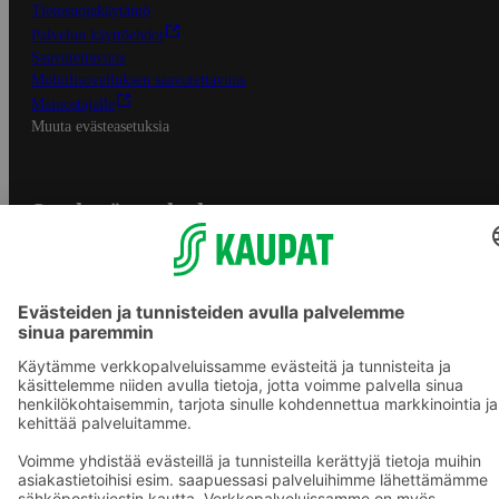
Tietosuojakäytäntö
Palvelun käyttöehdot
Saavutettavuus
Mobiilisovelluksen saavutettavuus
Mainostajalle
Muuta evästeasetuksia
S-ryhmän palvelut
S-ryhmä
Asiakasomistajuus
Yhteishyvä Ruoka -sovellus
S-ostoslista -sovellus
Prisma.fi
Sokos.fi
S-Pankki
Yhteishyvä
Sokos Hotels
Raflaamo