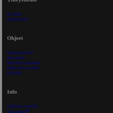
Myymälät
Asiakaspalvelu
Ohjeet
Ensitilaajan ohjeet
Näin maksat
Näin tilaat ja muokkaat
Kaikki ohjeet ja vinkit
In English
Info
S-Business yrityksille
Oiva-raportit