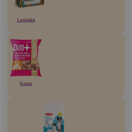
Lemmikit
Koirat