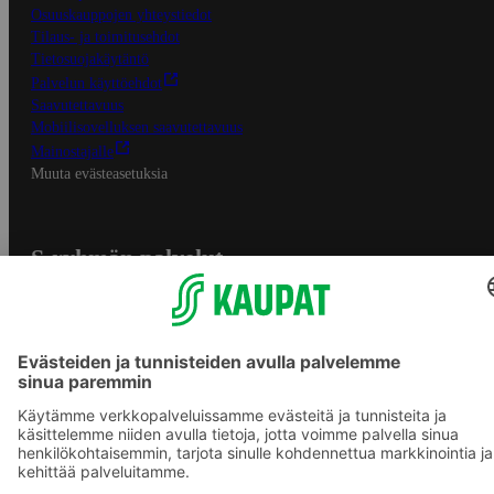
Osuuskauppojen yhteystiedot
Tilaus- ja toimitusehdot
Tietosuojakäytäntö
Palvelun käyttöehdot
Saavutettavuus
Mobiilisovelluksen saavutettavuus
Mainostajalle
Muuta evästeasetuksia
S-ryhmän palvelut
S-ryhmä
Asiakasomistajuus
Yhteishyvä Ruoka -sovellus
S-ostoslista -sovellus
Prisma.fi
Sokos.fi
S-Pankki
Yhteishyvä