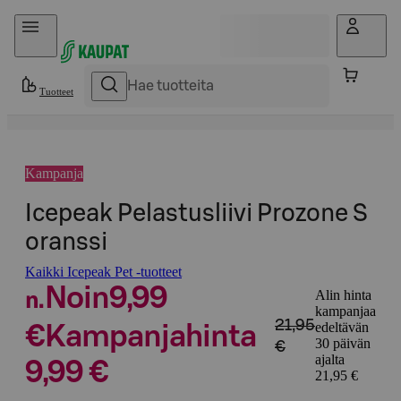
Hyppää sisältöön
Tuotteet
Kampanja
Icepeak Pelastusliivi Prozone S
oranssi
Kaikki Icepeak Pet -tuotteet
Noin
9,99
Alin hinta
n.
kampanjaa
21,95
edeltävän
€
Kampanjahinta
30 päivän
€
ajalta
9,99 €
21,95 €