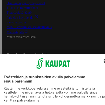
Osuuskauppojen yhteystiedot
Tilaus- ja toimitusehdot
Tietosuojakäytäntö
Palvelun käyttöehdot
Saavutettavuus
Mobiilisovelluksen saavutettavuus
Mainostajalle
Muuta evästeasetuksia
S-ryhmän palvelut
S-ryhmä
Asiakasomistajuus
Yhteishyvä Ruoka -sovellus
S-ostoslista -sovellus
Prisma.fi
Sokos.fi
S-Pankki
Yhteishyvä