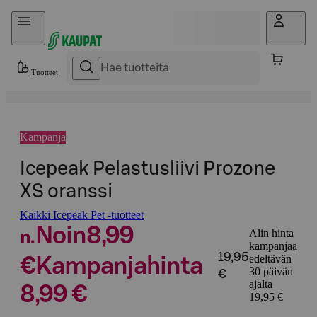
Hyppää sisältöön
Tuotteet
Kampanja
Icepeak Pelastusliivi Prozone
XS oranssi
Kaikki Icepeak Pet -tuotteet
Noin
8,99
Alin hinta
n.
kampanjaa
19,95
edeltävän
€
Kampanjahinta
30 päivän
€
ajalta
8,99 €
19,95 €