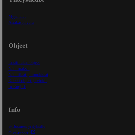
Myymälät
Asiakaspalvelu
Ohjeet
Ensitilaajan ohjeet
Näin maksat
Näin tilaat ja muokkaat
Kaikki ohjeet ja vinkit
In English
Info
S-Business yrityksille
Oiva-raportit