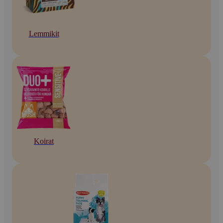
Lemmikit
Koirat