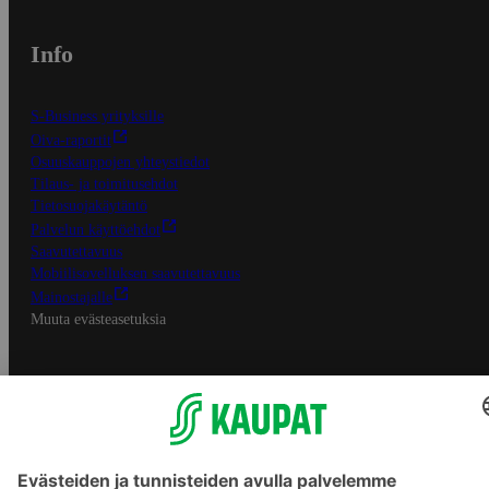
Info
S-Business yrityksille
Oiva-raportit
Osuuskauppojen yhteystiedot
Tilaus- ja toimitusehdot
Tietosuojakäytäntö
Palvelun käyttöehdot
Saavutettavuus
Mobiilisovelluksen saavutettavuus
Mainostajalle
Muuta evästeasetuksia
S-ryhmän palvelut
S-ryhmä