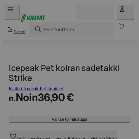
Hyppää sisältöön
Tuotteet
Icepeak Pet koiran sadetakki
Strike
Kaikki Icepeak Pet -tuotteet
Noin
36,90 €
n.
Valitse toimitustapa
Lisää suosikkeihin, Icepeak Pet koiran sadetakki Strike