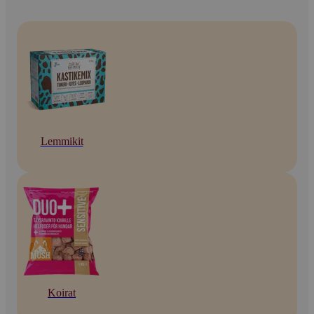
Lemmikit
Koirat