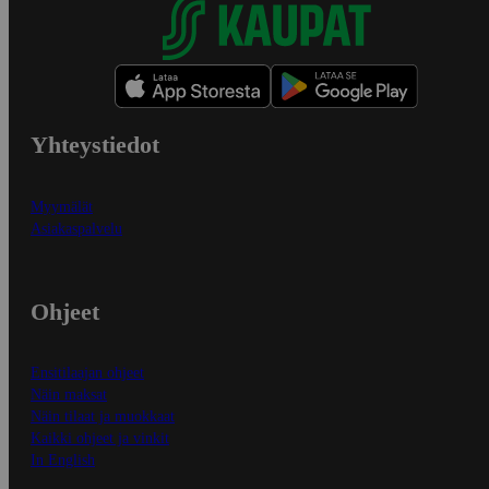
Yhteystiedot
Myymälät
Asiakaspalvelu
Ohjeet
Ensitilaajan ohjeet
Näin maksat
Näin tilaat ja muokkaat
Kaikki ohjeet ja vinkit
In English