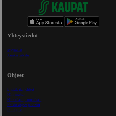
Yhteystiedot
Myymälät
Asiakaspalvelu
Ohjeet
Ensitilaajan ohjeet
Näin maksat
Näin tilaat ja muokkaat
Kaikki ohjeet ja vinkit
In English