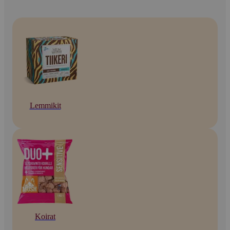
Lemmikit
Koirat