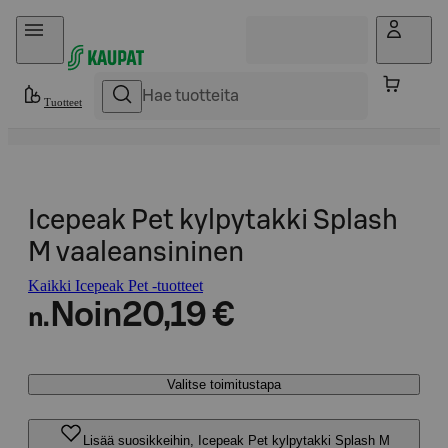
Hyppää sisältöön
Tuotteet
Icepeak Pet kylpytakki Splash
M vaaleansininen
Kaikki Icepeak Pet -tuotteet
Noin
20,19 €
n.
Valitse toimitustapa
Lisää suosikkeihin, Icepeak Pet kylpytakki Splash M