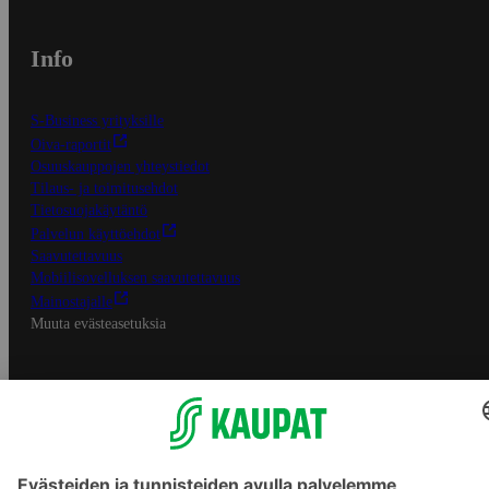
Info
S-Business yrityksille
Oiva-raportit
Osuuskauppojen yhteystiedot
Tilaus- ja toimitusehdot
Tietosuojakäytäntö
Palvelun käyttöehdot
Saavutettavuus
Mobiilisovelluksen saavutettavuus
Mainostajalle
Muuta evästeasetuksia
S-ryhmän palvelut
S-ryhmä