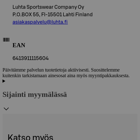
Luhta Sportswear Company Oy
P.O.BOX 55, FI-15501 Lahti Finland
asiakaspalvelu@luhta.fi
EAN
6413911115604
Päivitämme palvelun tuotetietoja aktiivisesti. Suosittelemme
kuitenkin tarkistamaan ainesosat aina myös myyntipakkauksesta.
Sijainti myymälässä
Katso myös