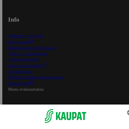
Info
S-Business yrityksille
Oiva-raportit
Osuuskauppojen yhteystiedot
Tilaus- ja toimitusehdot
Tietosuojakäytäntö
Palvelun käyttöehdot
Saavutettavuus
Mobiilisovelluksen saavutettavuus
Mainostajalle
Muuta evästeasetuksia
S-ryhmän palvelut
S-ryhmä