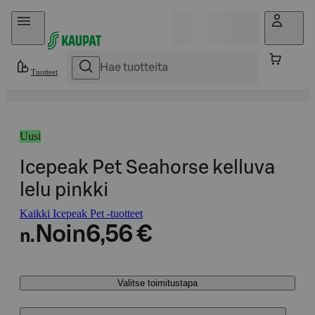
Hyppää sisältöön
Tuotteet
Uusi
Icepeak Pet Seahorse kelluva
lelu pinkki
Kaikki Icepeak Pet -tuotteet
Noin
6,56 €
n.
Valitse toimitustapa