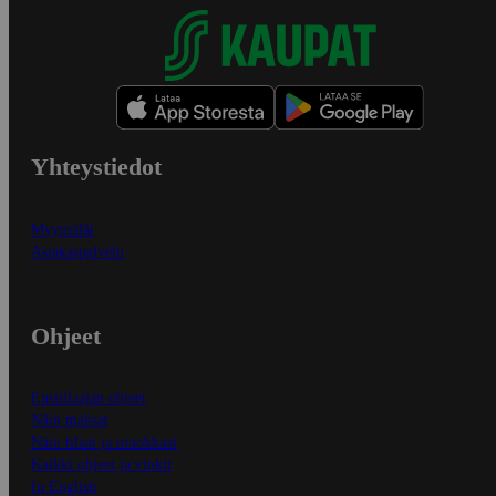
Yhteystiedot
Myymälät
Asiakaspalvelu
Ohjeet
Ensitilaajan ohjeet
Näin maksat
Näin tilaat ja muokkaat
Kaikki ohjeet ja vinkit
In English