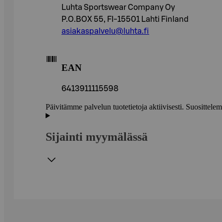
Luhta Sportswear Company Oy
P.O.BOX 55, FI-15501 Lahti Finland
asiakaspalvelu@luhta.fi
EAN
6413911115598
Päivitämme palvelun tuotetietoja aktiivisesti. Suositte
Sijainti myymälässä