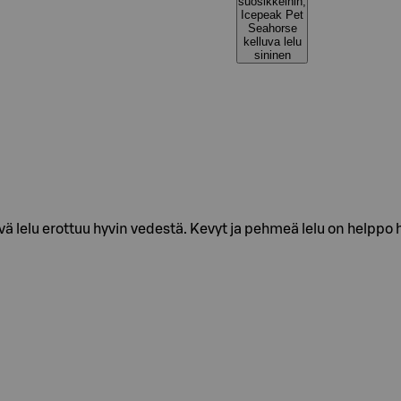
suosikkeihin,
Icepeak Pet
Seahorse
kelluva lelu
sininen
ävä lelu erottuu hyvin vedestä. Kevyt ja pehmeä lelu on helppo 