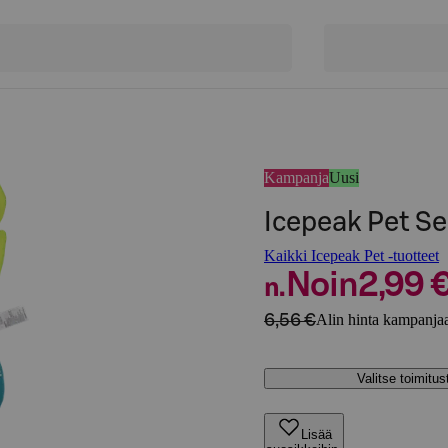
Kampanja
Uusi
Icepeak Pet Se
Kaikki Icepeak Pet -tuotteet
Noin
2,99 
n.
6,56 €
Alin hinta kampanjaa
Valitse toimitu
Lisää