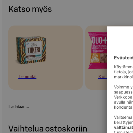
Katso myös
Lemmikit
Koirat
Ladataan...
Vaihtelua ostoskoriin