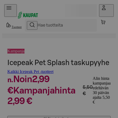
Hyppää sisältöön
Tuotteet
Kampanja
Icepeak Pet Splash taskupyyhe
Kaikki Icepeak Pet -tuotteet
Noin
2,99
Alin hinta
n.
kampanjaa
5,50
edeltävän
€
Kampanjahinta
30 päivän
€
ajalta 5,50
2,99 €
€