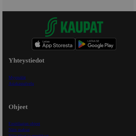
Yhteystiedot
Myymälät
Asiakaspalvelu
Ohjeet
Ensitilaajan ohjeet
Näin maksat
Näin tilaat ja muokkaat