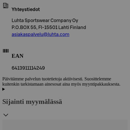
Yhteystiedot
Luhta Sportswear Company Oy
P.O.BOX 55, FI-15501 Lahti Finland
asiakaspalvelu@luhta.com
EAN
6413911114249
Päivitämme palvelun tuotetietoja aktiivisesti. Suosittelemme
kuitenkin tarkistamaan ainesosat aina myös myyntipakkauksesta.
Sijainti myymälässä