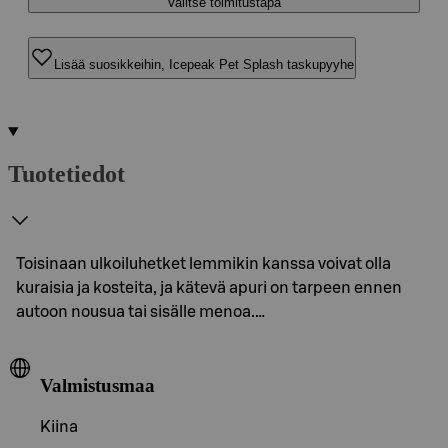
Valitse toimitustapa
Lisää suosikkeihin, Icepeak Pet Splash taskupyyhe
Tuotetiedot
Toisinaan ulkoiluhetket lemmikin kanssa voivat olla
kuraisia ja kosteita, ja kätevä apuri on tarpeen ennen
autoon nousua tai sisälle menoa.…
Valmistusmaa
Kiina