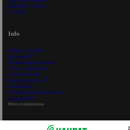
Kaikki ohjeet ja vinkit
In English
Info
S-Business yrityksille
Oiva-raportit
Osuuskauppojen yhteystiedot
Tilaus- ja toimitusehdot
Tietosuojakäytäntö
Palvelun käyttöehdot
Saavutettavuus
Mobiilisovelluksen saavutettavuus
Mainostajalle
Muuta evästeasetuksia
S-ryhmän palvelut