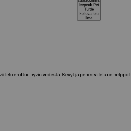
suosikkeihin,
Icepeak Pet
Turtle
kelluva lelu
lime
ävä lelu erottuu hyvin vedestä. Kevyt ja pehmeä lelu on helppo 