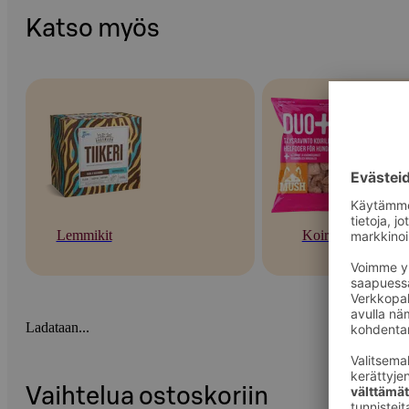
Katso myös
Lemmikit
Koirat
Ladataan...
Vaihtelua ostoskoriin