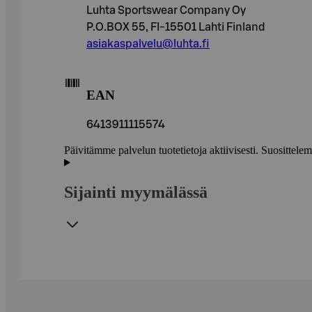
Luhta Sportswear Company Oy
P.O.BOX 55, FI-15501 Lahti Finland
asiakaspalvelu@luhta.fi
EAN
6413911115574
Päivitämme palvelun tuotetietoja aktiivisesti. Suositte
Sijainti myymälässä