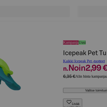
Kampanja
Uusi
Icepeak Pet Tur
Kaikki Icepeak Pet -tuotteet
Noin
2,99 
n.
6,35 €
Alin hinta kampanjaa
Valitse toimitu
Lisää