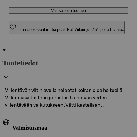
Valitse toimitustapa
Lisää suosikkeihin, Icepeak Pet Viilennys 2in1 peite L vihreä
Tuotetiedot
Viilentävän viltin avulla helpotat koiran oloa helteellä.
Viilennysviltin teho perustuu haihtuvan veden
viilentävään vaikutukseen. Viltti kastellaan…
Valmistusmaa