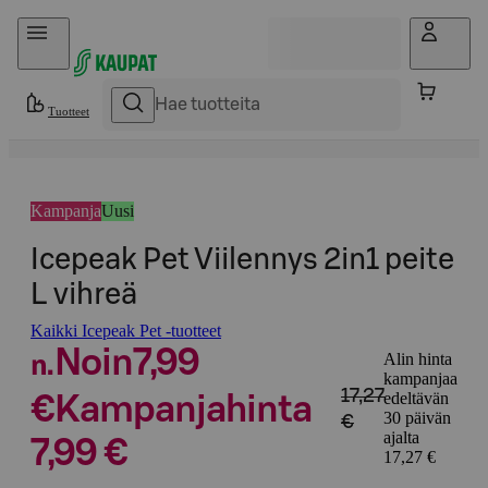
Hyppää sisältöön
Tuotteet
Kampanja
Uusi
Icepeak Pet Viilennys 2in1 peite
L vihreä
Kaikki Icepeak Pet -tuotteet
Noin
7,99
Alin hinta
n.
kampanjaa
17,27
edeltävän
€
Kampanjahinta
30 päivän
€
ajalta
7,99 €
17,27 €