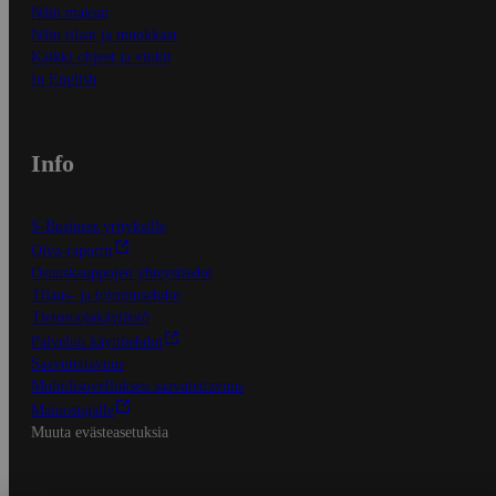
Näin maksat
Näin tilaat ja muokkaat
Kaikki ohjeet ja vinkit
In English
Info
S-Business yrityksille
Oiva-raportit
Osuuskauppojen yhteystiedot
Tilaus- ja toimitusehdot
Tietosuojakäytäntö
Palvelun käyttöehdot
Saavutettavuus
Mobiilisovelluksen saavutettavuus
Mainostajalle
Muuta evästeasetuksia