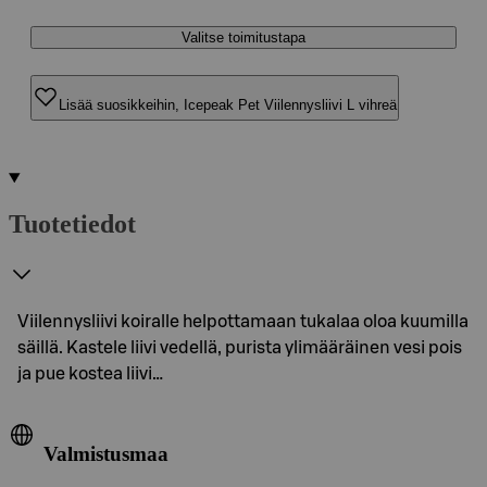
Valitse toimitustapa
Lisää suosikkeihin, Icepeak Pet Viilennysliivi L vihreä
Tuotetiedot
Viilennysliivi koiralle helpottamaan tukalaa oloa kuumilla
säillä. Kastele liivi vedellä, purista ylimääräinen vesi pois
ja pue kostea liivi…
Valmistusmaa