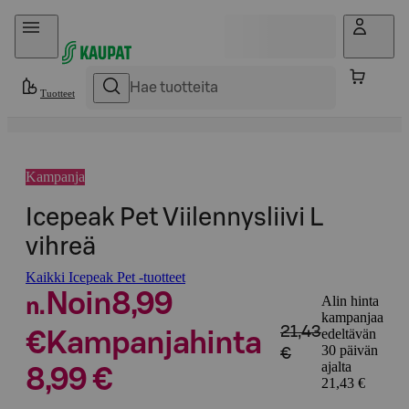
Hyppää sisältöön
Tuotteet
Kampanja
Icepeak Pet Viilennysliivi L
vihreä
Kaikki Icepeak Pet -tuotteet
Noin
8,99
Alin hinta
n.
kampanjaa
21,43
edeltävän
€
Kampanjahinta
30 päivän
€
ajalta
8,99 €
21,43 €