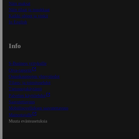
Näin maksat
Näin tilaat ja muokkaat
Kaikki ohjeet ja vinkit
In English
Info
S-Business yrityksille
Oiva-raportit
Osuuskauppojen yhteystiedot
Tilaus- ja toimitusehdot
Tietosuojakäytäntö
Palvelun käyttöehdot
Saavutettavuus
Mobiilisovelluksen saavutettavuus
Mainostajalle
Muuta evästeasetuksia