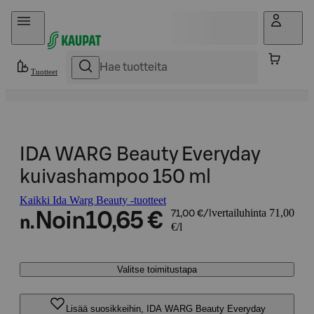
Hyppää sisältöön
Tuotteet
IDA WARG Beauty Everyday
kuivashampoo 150 ml
Kaikki Ida Warg Beauty -tuotteet
vertailuhinta 71,00
Noin
10,65 €
71,00 €/l
n.
€/l
Valitse toimitustapa
Lisää suosikkeihin, IDA WARG Beauty Everyday