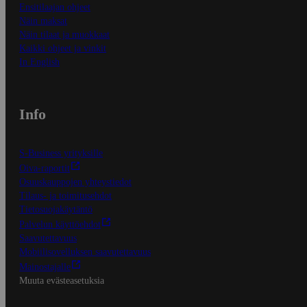
Ensitilaajan ohjeet
Näin maksat
Näin tilaat ja muokkaat
Kaikki ohjeet ja vinkit
In English
Info
S-Business yrityksille
Oiva-raportit
Osuuskauppojen yhteystiedot
Tilaus- ja toimitusehdot
Tietosuojakäytäntö
Palvelun käyttöehdot
Saavutettavuus
Mobiilisovelluksen saavutettavuus
Mainostajalle
Muuta evästeasetuksia