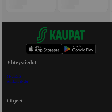
Yhteystiedot
Myymälät
Asiakaspalvelu
Ohjeet