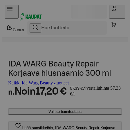
Hyppää sisältöön
Tuotteet
IDA WARG Beauty Repair
Korjaava hiusnaamio 300 ml
Kaikki Ida Warg Beauty -tuotteet
vertailuhinta 57,33
Noin
17,20 €
57,33 €/l
n.
€/l
Valitse toimitustapa
Lisää suosikkeihin, IDA WARG Beauty Repair Korjaava