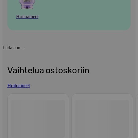
Hoitoaineet
Ladataan...
Vaihtelua ostoskoriin
Hoitoaineet
Ohita listaus