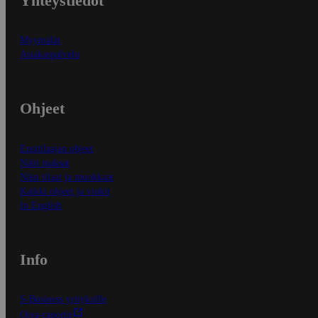
Yhteystiedot
Myymälät
Asiakaspalvelu
Ohjeet
Ensitilaajan ohjeet
Näin maksat
Näin tilaat ja muokkaat
Kaikki ohjeet ja vinkit
In English
Info
S-Business yrityksille
Oiva-raportit