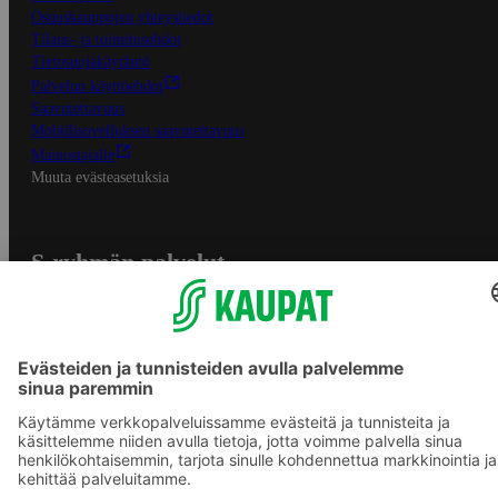
Osuuskauppojen yhteystiedot
Tilaus- ja toimitusehdot
Tietosuojakäytäntö
Palvelun käyttöehdot
Saavutettavuus
Mobiilisovelluksen saavutettavuus
Mainostajalle
Muuta evästeasetuksia
S-ryhmän palvelut
S-ryhmä
Asiakasomistajuus
Yhteishyvä Ruoka -sovellus
S-ostoslista -sovellus
Prisma.fi
Sokos.fi
S-Pankki