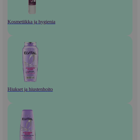
Kosmetiikka ja hygienia
Hiukset ja hiustenhoito