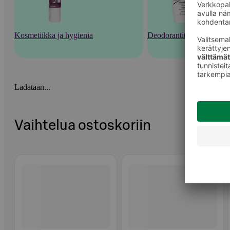
Kosmetiikka ja hygienia
Deodorantit ja tuoksut
Ladataan...
Vaihtelua ostoskoriin
Ohita listaus