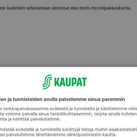
lemme kuitenkin tarkistamaan ainesosat aina myös myyntipakkauksesta.