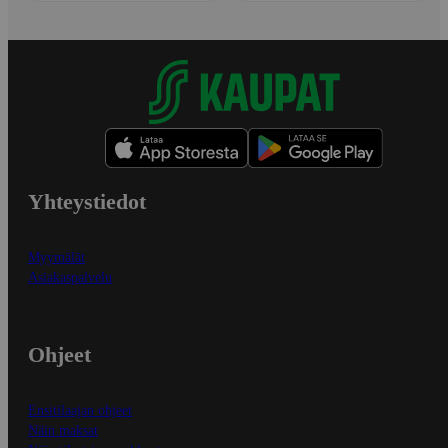
Yhteystiedot
Myymälät
Asiakaspalvelu
Ohjeet
Ensitilaajan ohjeet
Näin maksat