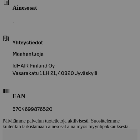
Ainesosat
.
Yhteystiedot
Maahantuoja
IdHAIR Finland Oy
Vasarakatu 1 LH 21, 40320 Jyväskylä
EAN
5704699876520
Päivitämme palvelun tuotetietoja aktiivisesti. Suosittelemme
kuitenkin tarkistamaan ainesosat aina myös myyntipakkauksesta.