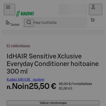
Hyppää sisältöön
Tuotteet
Ei valikoimassa
IdHAIR Sensitive Xclusive
Everyday Conditioner hoitoaine
300 ml
Kaikki IdHAIR -tuotteet
vertailuhinta
Noin
25,50 €
85,00 €/l
n.
85,00 €/l
Valitse toimitustapa