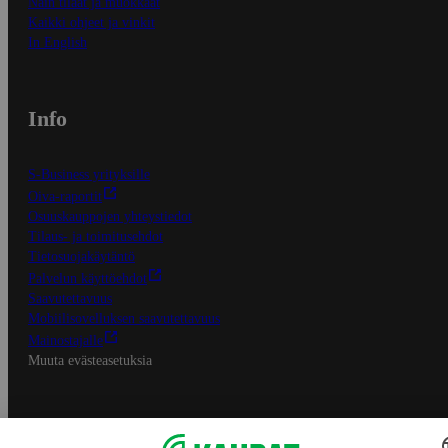
Näin tilaat ja muokkaat
Kaikki ohjeet ja vinkit
In English
Info
S-Business yrityksille
Oiva-raportit
Osuuskauppojen yhteystiedot
Tilaus- ja toimitusehdot
Tietosuojakäytäntö
Palvelun käyttöehdot
Saavutettavuus
Mobiilisovelluksen saavutettavuus
Mainostajalle
Muuta evästeasetuksia
S-ryhmän palvelut