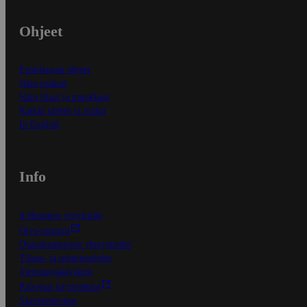
Ohjeet
Ensitilaajan ohjeet
Näin maksat
Näin tilaat ja muokkaat
Kaikki ohjeet ja vinkit
In English
Info
S-Business yrityksille
Oiva-raportit
Osuuskauppojen yhteystiedot
Tilaus- ja toimitusehdot
Tietosuojakäytäntö
Palvelun käyttöehdot
Saavutettavuus