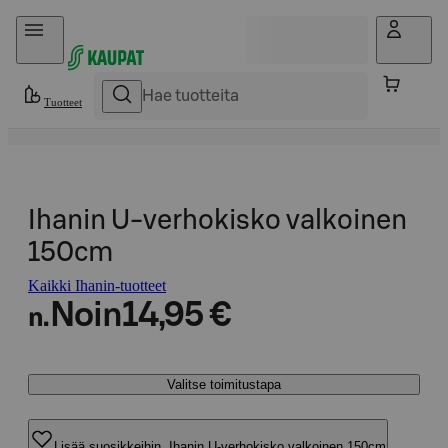
Hyppää sisältöön
Tuotteet
Ihanin U-verhokisko valkoinen
150cm
Kaikki Ihanin-tuotteet
Noin
14,95 €
n.
Valitse toimitustapa
Lisää suosikkeihin, Ihanin U-verhokisko valkoinen 150cm