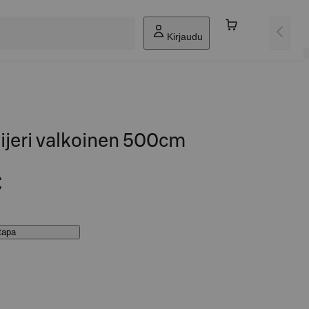
Kirjaudu
ijeri valkoinen 500cm
€
stapa