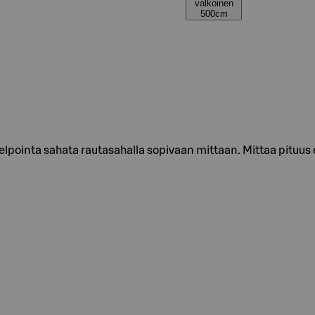
valkoinen
500cm
helpointa sahata rautasahalla sopivaan mittaan. Mittaa pituu