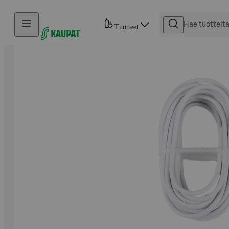
Hyppää sisältöön
Tuotteet