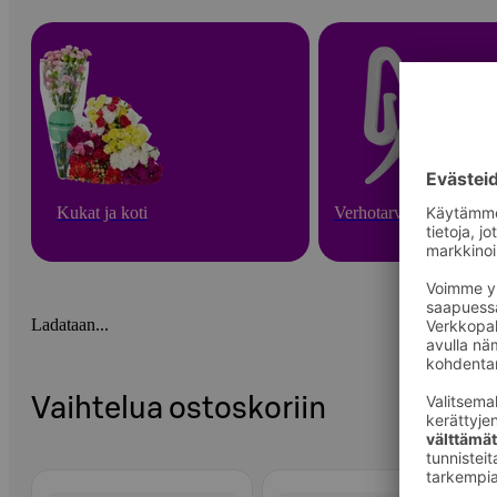
Kukat ja koti
Verhotarvikkeet
Ladataan...
Vaihtelua ostoskoriin
Ohita listaus