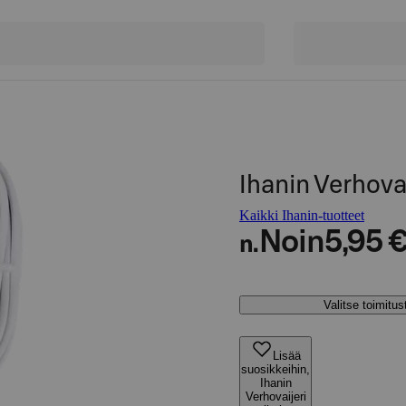
Ihanin Verhova
Kaikki Ihanin-tuotteet
Noin
5,95 
n.
Valitse toimitu
Lisää
suosikkeihin,
Ihanin
Verhovaijeri