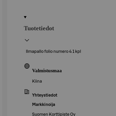
Tuotetiedot
Ilmapallo folio numero 4 1 kpl
Valmistusmaa
Kiina
Yhteystiedot
Markkinoija
Suomen Korttipiste Oy