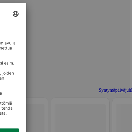
Syntymäpäiväjuhl