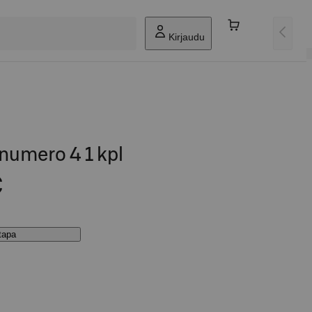
Kirjaudu
 numero 4 1 kpl
€
stapa