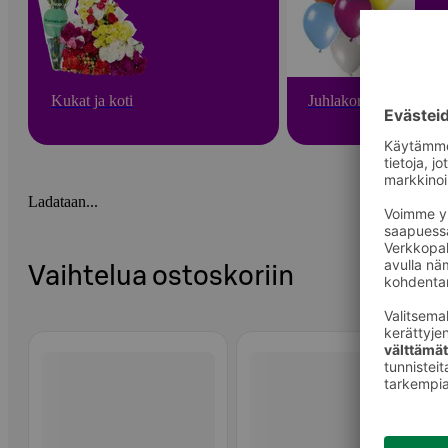
Kukat ja koti
Juhlakoristeet
Ladataan...
Vaihtelua ostoskoriin
Ohita listaus