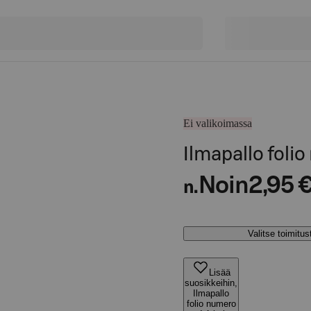
Ei valikoimassa
Ilmapallo folio
Noin
2,95 
n.
Valitse toimitu
Lisää
suosikkeihin,
Ilmapallo
folio numero