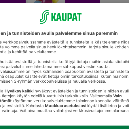
Syntymäpäiväjuhlat