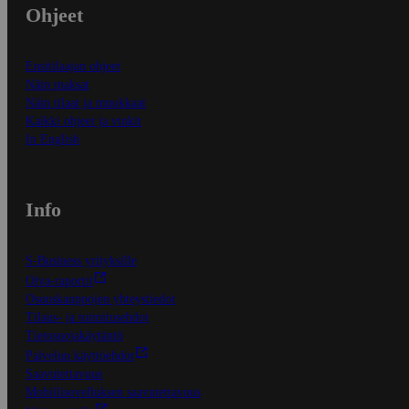
Ohjeet
Ensitilaajan ohjeet
Näin maksat
Näin tilaat ja muokkaat
Kaikki ohjeet ja vinkit
In English
Info
S-Business yrityksille
Oiva-raportit
Osuuskauppojen yhteystiedot
Tilaus- ja toimitusehdot
Tietosuojakäytäntö
Palvelun käyttöehdot
Saavutettavuus
Mobiilisovelluksen saavutettavuus