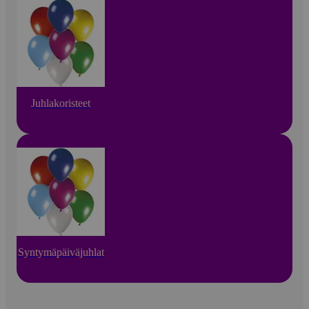
Juhlakoristeet
Syntymäpäiväjuhlat