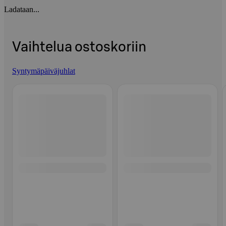
Ladataan...
Vaihtelua ostoskoriin
Syntymäpäiväjuhlat
Ohita listaus