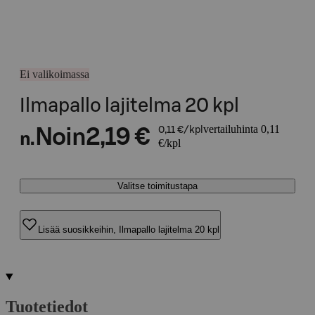
Ei valikoimassa
Ilmapallo lajitelma 20 kpl
vertailuhinta 0,11
Noin
2,19 €
0,11 €/kpl
n.
€/kpl
Valitse toimitustapa
Lisää suosikkeihin, Ilmapallo lajitelma 20 kpl
Tuotetiedot