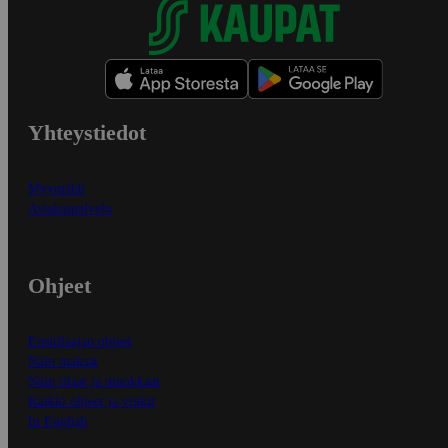
Yhteystiedot
Myymälät
Asiakaspalvelu
Ohjeet
Ensitilaajan ohjeet
Näin maksat
Näin tilaat ja muokkaat
Kaikki ohjeet ja vinkit
In English