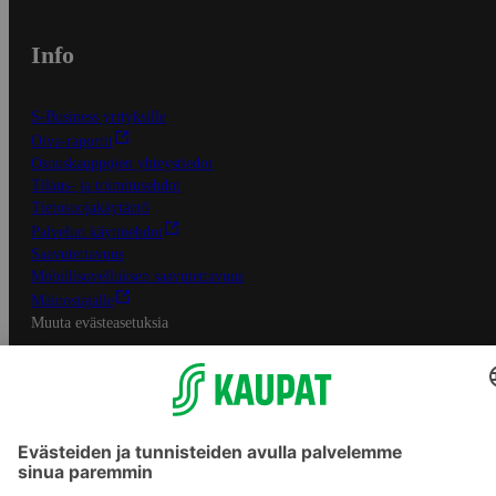
Info
S-Business yrityksille
Oiva-raportit
Osuuskauppojen yhteystiedot
Tilaus- ja toimitusehdot
Tietosuojakäytäntö
Palvelun käyttöehdot
Saavutettavuus
Mobiilisovelluksen saavutettavuus
Mainostajalle
Muuta evästeasetuksia
S-ryhmän palvelut
S-ryhmä