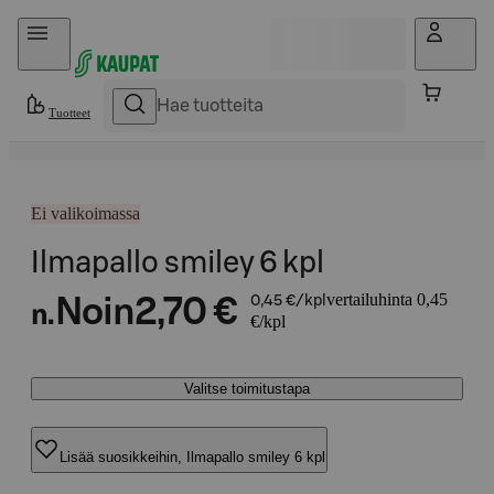
Hyppää sisältöön
Tuotteet
Ei valikoimassa
Ilmapallo smiley 6 kpl
vertailuhinta 0,45
Noin
2,70 €
0,45 €/kpl
n.
€/kpl
Valitse toimitustapa
Lisää suosikkeihin, Ilmapallo smiley 6 kpl