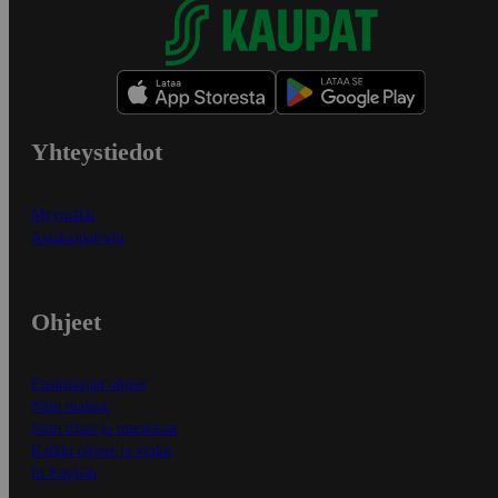
Yhteystiedot
Myymälät
Asiakaspalvelu
Ohjeet
Ensitilaajan ohjeet
Näin maksat
Näin tilaat ja muokkaat
Kaikki ohjeet ja vinkit
In English