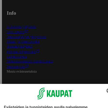
Info
S-Business yrityksille
Oiva-raportit
Osuuskauppojen yhteystiedot
Tilaus- ja toimitusehdot
Tietosuojakäytäntö
Palvelun käyttöehdot
Saavutettavuus
Mobiilisovelluksen saavutettavuus
Mainostajalle
Muuta evästeasetuksia
S-ryhmän palvelut
S-ryhmä