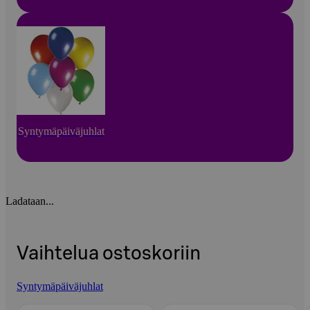
Syntymäpäiväjuhlat
Ladataan...
Vaihtelua ostoskoriin
Syntymäpäiväjuhlat
Ohita listaus