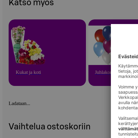
Katso myös
Kukat ja koti
Juhlakoristeet
Ladataan...
Vaihtelua ostoskoriin