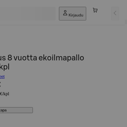
Kirjaudu
s 8 vuotta ekoilmapallo
kpl
eet
€
 €/kpl
stapa