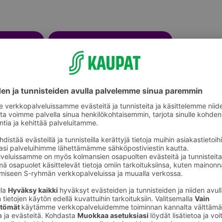
Syntymäpäiväjuhlat