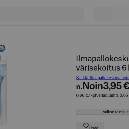
Ilmapallokesku
värisekoitus 6 
Kaikki Ilmapallokeskus-tuott
Noin
3,95 
n.
vertailuhinta 0,66
0,66 €/kpl
Valitse toimitu
Lisää