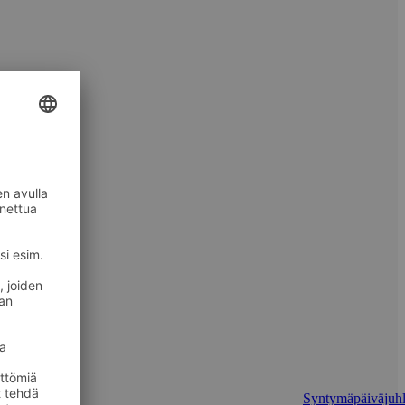
Syntymäpäiväjuhl