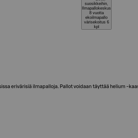
suosikkeihin,
Ilmapallokeskus
8 vuotta
ekoilmapallo
värisekoitus 6
kpl
ssa erivärisiä ilmapalloja. Pallot voidaan täyttää helium -kaa