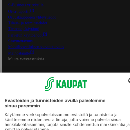
S-Business yrityksille
Oiva-raportit
Osuuskauppojen yhteystiedot
Tilaus- ja toimitusehdot
Tietosuojakäytäntö
Palvelun käyttöehdot
Saavutettavuus
Mobiilisovelluksen saavutettavuus
Mainostajalle
Muuta evästeasetuksia
S-ryhmän palvelut
S-ryhmä
Asiakasomistajuus
Yhteishyvä Ruoka -sovellus
S-ostoslista -sovellus
Prisma.fi