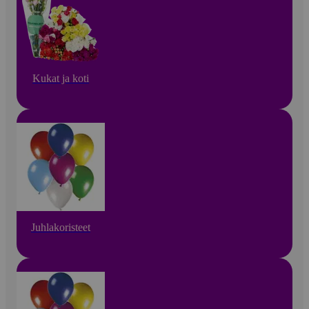
Kukat ja koti
Juhlakoristeet