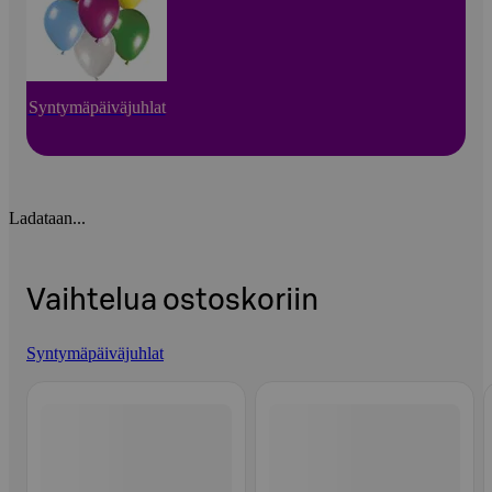
Syntymäpäiväjuhlat
Ladataan...
Vaihtelua ostoskoriin
Syntymäpäiväjuhlat
Ohita listaus