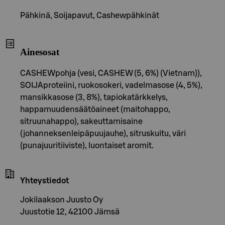
Pähkinä, Soijapavut, Cashewpähkinät
Ainesosat
CASHEWpohja (vesi, CASHEW (5, 6%) (Vietnam)),
SOIJAproteiini, ruokosokeri, vadelmasose (4, 5%),
mansikkasose (3, 8%), tapiokatärkkelys,
happamuudensäätöaineet (maitohappo,
sitruunahappo), sakeuttamisaine
(johanneksenleipäpuujauhe), sitruskuitu, väri
(punajuuritiiviste), luontaiset aromit.
Yhteystiedot
Jokilaakson Juusto Oy
Juustotie 12, 42100 Jämsä